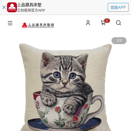
上品寢具床墊
開啟APP
立刻使用官方APP
0
1
/
3