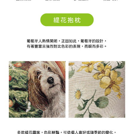
每筆NT$100，滿NT$1,000(含以上)免運費
【「AFTEE先享後付」結帳流程】
１．於結帳方式選擇「AFTEE先享後付」後，將跳轉至「AFTEE先享後付」
結帳頁面，進行簡訊認證並確認金額後，即可完成結帳。
２．訂單成立數日內，您將收到繳費通知簡訊。
３．收到繳費通知簡訊後14天內，點擊此簡訊中的連結，可透過四大超商／
ATM／網路銀行／等多元方式進行付款，方視為交易完成。
※ 請注意：結帳手續完成當下不需立刻繳費，但若您需要取消訂單，請聯絡
購買商品的店家。未經商家同意取消之訂單仍視為有效，需透過AFTEE先享
後付繳納相關費用。
※ 交易是否成功請以「AFTEE先享後付 」之結帳頁面顯示為準，若有關於
是否繳費成功／繳費後需取消欲退款等相關疑問，請聯繫「AFTEE先享後付
客戶支援中心」
https://netprotections.freshdesk.com/support/home
【注意事項】
１．透過由恩沛科技股份有限公司提供之「AFTEE先享後付」服務完成之交
易，需依本服務之必要範圍內提供個人資料，並將交易相關給付款項請求債
權轉讓予恩沛科技股份有限公司。
２．關於個人資料處理事宜，請瀏覽以下網址：
https://aftee.tw/terms/#terms3
３．未成年的使用者請事先徵得法定代理人或監護人之同意方可使用
「AFTEE先享後付」，若未經同意申辦者引起之損失，本公司不負相關責
任。
４．使用「AFTEE先享後付」時，將依據個別帳號之用戶狀況，依本公司即
時審查核予不同之上限額度；若仍有額度不足之情形，本公司將視審查結果
請求用戶進行身份認證。