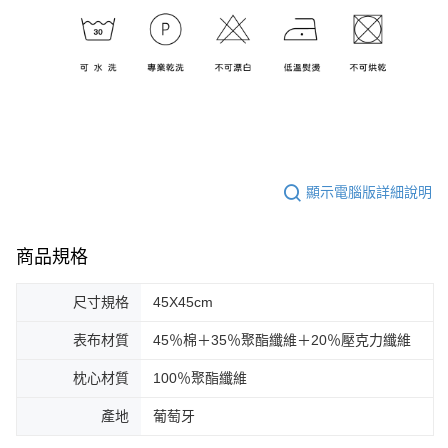
顯示電腦版詳細說明
商品規格
尺寸規格
45X45cm
表布材質
45％棉＋35％聚酯纖維＋20％壓克力纖維
枕心材質
100％聚酯纖維
產地
葡萄牙