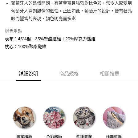
葡萄牙人的熱情開朗，有著豐富且強烈對比色彩，常令人感受到
華南商業銀行
彰化商業銀行
12 期 0 利率 每期
NT$81
21家銀行
合作金庫商業銀行
第一商業銀行
葡萄牙人開朗熱情的個性，正因如此，葡萄牙的設計，便有著亮
上海商業儲蓄銀行
台北富邦商業銀行
華南商業銀行
彰化商業銀行
合作金庫商業銀行
第一商業銀行
LINE Pay
國泰世華商業銀行
兆豐國際商業銀行
眼而豐富的表現，顏色明亮而多彩
上海商業儲蓄銀行
台北富邦商業銀行
華南商業銀行
彰化商業銀行
臺灣中小企業銀行
台中商業銀行
國泰世華商業銀行
兆豐國際商業銀行
Apple Pay
上海商業儲蓄銀行
台北富邦商業銀行
銷售重點
匯豐（台灣）商業銀行
華泰商業銀行
臺灣中小企業銀行
台中商業銀行
國泰世華商業銀行
兆豐國際商業銀行
聯邦商業銀行
遠東國際商業銀行
表布：45%棉＋35%聚酯纖維＋20%壓克力纖維
匯豐（台灣）商業銀行
華泰商業銀行
街口支付
臺灣中小企業銀行
台中商業銀行
元大商業銀行
永豐商業銀行
枕心：100%聚酯纖維
聯邦商業銀行
遠東國際商業銀行
匯豐（台灣）商業銀行
華泰商業銀行
玉山商業銀行
星展（台灣）商業銀行
悠遊付
元大商業銀行
永豐商業銀行
聯邦商業銀行
遠東國際商業銀行
台新國際商業銀行
中國信託商業銀行
玉山商業銀行
星展（台灣）商業銀行
元大商業銀行
永豐商業銀行
台灣樂天信用卡公司
Google Pay
台新國際商業銀行
中國信託商業銀行
玉山商業銀行
星展（台灣）商業銀行
台灣樂天信用卡公司
詳細說明
商品規格
相關推薦
台新國際商業銀行
中國信託商業銀行
全盈+PAY
台灣樂天信用卡公司
AFTEE先享後付
相關說明
【關於「AFTEE先享後付」】
ATM付款
AFTEE先享後付是「在收到商品之後才付款」的支付方式。 讓您購物簡單
便利好安心！
１．簡單：不需註冊會員、不需綁卡、不需儲值。
運送方式
２．便利：只要手機號碼，簡訊認證，即可結帳。
３．安心：先確認商品／服務後，再付款。
宅配