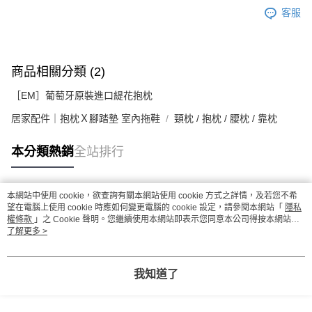
客服
商品相關分類 (2)
［EM］葡萄牙原裝進口緹花抱枕
居家配件｜抱枕Ｘ腳踏墊 室內拖鞋
頸枕 / 抱枕 / 腰枕 / 靠枕
本分類熱銷
全站排行
本網站中使用 cookie，欲查詢有關本網站使用 cookie 方式之詳情，及若您不希
熱門標籤
望在電腦上使用 cookie 時應如何變更電腦的 cookie 設定，請參閱本網站「
隱私
權條款
」之 Cookie 聲明。您繼續使用本網站即表示您同意本公司得按本網站使
用條款之 Cookie 聲明使用 cookie。
了解更多 >
我知道了