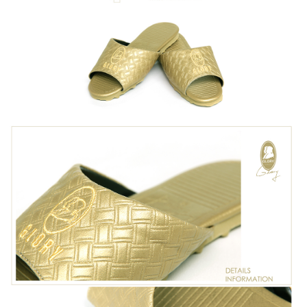
運送方式
２．便利：只要手機號碼，簡訊認證，即可結帳。
３．安心：先確認商品／服務後，再付款。
宅配
每筆NT$100，滿NT$1,000(含以上)免運費
【「AFTEE先享後付」結帳流程】
１．於結帳方式選擇「AFTEE先享後付」後，將跳轉至「AFTEE先享後付」
結帳頁面，進行簡訊認證並確認金額後，即可完成結帳。
２．訂單成立數日內，您將收到繳費通知簡訊。
３．收到繳費通知簡訊後14天內，點擊此簡訊中的連結，可透過四大超商／
ATM／網路銀行／等多元方式進行付款，方視為交易完成。
※ 請注意：結帳手續完成當下不需立刻繳費，但若您需要取消訂單，請聯絡
購買商品的店家。未經商家同意取消之訂單仍視為有效，需透過AFTEE先享
後付繳納相關費用。
※ 交易是否成功請以「AFTEE先享後付 」之結帳頁面顯示為準，若有關於
是否繳費成功／繳費後需取消欲退款等相關疑問，請聯繫「AFTEE先享後付
客戶支援中心」
https://netprotections.freshdesk.com/support/home
【注意事項】
１．透過由恩沛科技股份有限公司提供之「AFTEE先享後付」服務完成之交
易，需依本服務之必要範圍內提供個人資料，並將交易相關給付款項請求債
權轉讓予恩沛科技股份有限公司。
２．關於個人資料處理事宜，請瀏覽以下網址：
https://aftee.tw/terms/#terms3
３．未成年的使用者請事先徵得法定代理人或監護人之同意方可使用
「AFTEE先享後付」，若未經同意申辦者引起之損失，本公司不負相關責
任。