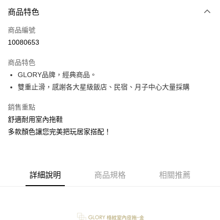
3 期 0 利率 每期
NT$130
21家銀行
商品特色
6 期 0 利率 每期
NT$65
21家銀行
合作金庫商業銀行
第一商業銀行
商品編號
華南商業銀行
彰化商業銀行
12 期 0 利率 每期
NT$32
21家銀行
合作金庫商業銀行
第一商業銀行
10080653
上海商業儲蓄銀行
台北富邦商業銀行
華南商業銀行
彰化商業銀行
合作金庫商業銀行
第一商業銀行
LINE Pay
國泰世華商業銀行
兆豐國際商業銀行
上海商業儲蓄銀行
台北富邦商業銀行
商品特色
華南商業銀行
彰化商業銀行
臺灣中小企業銀行
台中商業銀行
國泰世華商業銀行
兆豐國際商業銀行
GLORY品牌，經典商品。
Apple Pay
上海商業儲蓄銀行
台北富邦商業銀行
匯豐（台灣）商業銀行
華泰商業銀行
臺灣中小企業銀行
台中商業銀行
國泰世華商業銀行
兆豐國際商業銀行
雙重止滑，感謝各大星級飯店、民宿、月子中心大量採購
聯邦商業銀行
遠東國際商業銀行
匯豐（台灣）商業銀行
華泰商業銀行
街口支付
臺灣中小企業銀行
台中商業銀行
元大商業銀行
永豐商業銀行
聯邦商業銀行
遠東國際商業銀行
匯豐（台灣）商業銀行
華泰商業銀行
銷售重點
玉山商業銀行
星展（台灣）商業銀行
悠遊付
元大商業銀行
永豐商業銀行
聯邦商業銀行
遠東國際商業銀行
台新國際商業銀行
中國信託商業銀行
舒適耐用室內拖鞋
玉山商業銀行
星展（台灣）商業銀行
元大商業銀行
永豐商業銀行
台灣樂天信用卡公司
Google Pay
多款顏色讓您完美把玩居家搭配！
台新國際商業銀行
中國信託商業銀行
玉山商業銀行
星展（台灣）商業銀行
台灣樂天信用卡公司
台新國際商業銀行
中國信託商業銀行
全盈+PAY
台灣樂天信用卡公司
AFTEE先享後付
詳細說明
商品規格
相關推薦
相關說明
【關於「AFTEE先享後付」】
ATM付款
AFTEE先享後付是「在收到商品之後才付款」的支付方式。 讓您購物簡單
便利好安心！
１．簡單：不需註冊會員、不需綁卡、不需儲值。