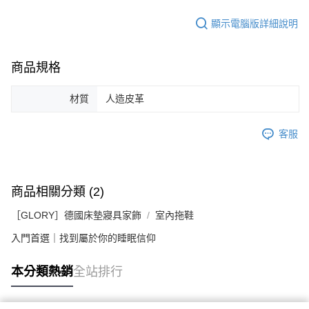
顯示電腦版詳細說明
商品規格
材質
人造皮革
客服
商品相關分類 (2)
［GLORY］德國床墊寢具家飾
室內拖鞋
入門首選｜找到屬於你的睡眠信仰
本分類熱銷
全站排行