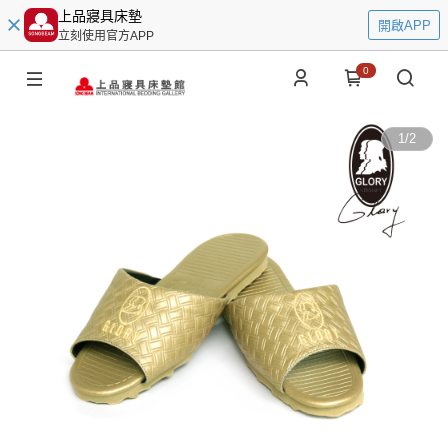
上品寢具床墊
開啟APP
立刻使用官方APP
0
1
/
2