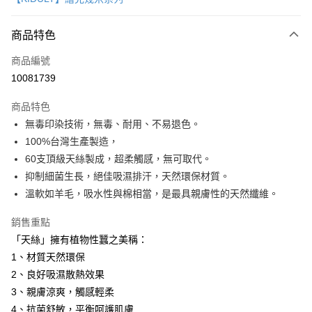
信用卡分期付款
3 期 0 利率 每期
NT$3,933
21家銀行
商品特色
6 期 0 利率 每期
NT$1,966
21家銀行
合作金庫商業銀行
第一商業銀行
商品編號
華南商業銀行
彰化商業銀行
12 期 0 利率 每期
NT$983
21家銀行
合作金庫商業銀行
第一商業銀行
10081739
上海商業儲蓄銀行
台北富邦商業銀行
華南商業銀行
彰化商業銀行
合作金庫商業銀行
第一商業銀行
LINE Pay
國泰世華商業銀行
兆豐國際商業銀行
上海商業儲蓄銀行
台北富邦商業銀行
商品特色
華南商業銀行
彰化商業銀行
臺灣中小企業銀行
台中商業銀行
國泰世華商業銀行
兆豐國際商業銀行
無毒印染技術，無毒、耐用、不易退色。
Apple Pay
上海商業儲蓄銀行
台北富邦商業銀行
匯豐（台灣）商業銀行
華泰商業銀行
臺灣中小企業銀行
台中商業銀行
國泰世華商業銀行
兆豐國際商業銀行
100%台灣生產製造，
聯邦商業銀行
遠東國際商業銀行
匯豐（台灣）商業銀行
華泰商業銀行
街口支付
臺灣中小企業銀行
台中商業銀行
元大商業銀行
永豐商業銀行
60支頂級天絲製成，超柔觸感，無可取代。
聯邦商業銀行
遠東國際商業銀行
匯豐（台灣）商業銀行
華泰商業銀行
玉山商業銀行
星展（台灣）商業銀行
悠遊付
抑制細菌生長，絕佳吸濕排汗，天然環保材質。
元大商業銀行
永豐商業銀行
聯邦商業銀行
遠東國際商業銀行
台新國際商業銀行
中國信託商業銀行
玉山商業銀行
星展（台灣）商業銀行
溫軟如羊毛，吸水性與棉相當，是最具親膚性的天然纖維。
元大商業銀行
永豐商業銀行
台灣樂天信用卡公司
Google Pay
台新國際商業銀行
中國信託商業銀行
玉山商業銀行
星展（台灣）商業銀行
台灣樂天信用卡公司
銷售重點
台新國際商業銀行
中國信託商業銀行
全盈+PAY
「天絲」擁有植物性蠶之美稱：
台灣樂天信用卡公司
AFTEE先享後付
1、材質天然環保
相關說明
2、良好吸濕散熱效果
【關於「AFTEE先享後付」】
3、親膚涼爽，觸感輕柔
ATM付款
AFTEE先享後付是「在收到商品之後才付款」的支付方式。 讓您購物簡單
4、抗菌舒敏，平衡呵護肌膚
便利好安心！