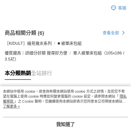
客服
商品相關分類 (6)
查看全部
［KIDULT］繪見幾米系列
■ 被單床包組
優質寢具｜詳細分好類 搜尋好方便
單人被單床包組（105x186 /
3.5尺）
本分類熱銷
全站排行
本網站中使用 cookie，欲查詢有關本網站使用 cookie 方式之詳情，及若您不希
熱門標籤
望在電腦上使用 cookie 時應如何變更電腦的 cookie 設定，請參閱本網站「
隱私
權條款
」之 Cookie 聲明。您繼續使用本網站即表示您同意本公司得按本網站使
用條款之 Cookie 聲明使用 cookie。
了解更多 >
我知道了