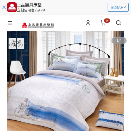
上品寢具床墊
開啟APP
立刻使用官方APP
0
1
/
4