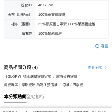
枕套X1
48X75cm
表布（印花面）
100％萊賽爾纖維
裡布（素面）
32％膠原蛋白嫘縈＋68％萊賽爾纖維
填充物
100％聚酯纖維
客服
商品相關分類 (4)
查看全部
［GLORY］德國床墊寢具家飾
膠原蛋白寢具
棉被專區｜厚暖被胎 為寒冬預備被
涼被 / 四季被
本分類熱銷
全站排行