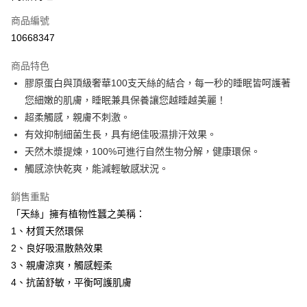
6 期 0 利率 每期
NT$830
21家銀行
合作金庫商業銀行
第一商業銀行
商品編號
華南商業銀行
彰化商業銀行
12 期 0 利率 每期
NT$415
21家銀行
合作金庫商業銀行
第一商業銀行
10668347
上海商業儲蓄銀行
台北富邦商業銀行
華南商業銀行
彰化商業銀行
合作金庫商業銀行
第一商業銀行
LINE Pay
國泰世華商業銀行
兆豐國際商業銀行
上海商業儲蓄銀行
台北富邦商業銀行
商品特色
華南商業銀行
彰化商業銀行
臺灣中小企業銀行
台中商業銀行
國泰世華商業銀行
兆豐國際商業銀行
膠原蛋白與頂級奢華100支天絲的結合，每一秒的睡眠皆呵護著
Apple Pay
上海商業儲蓄銀行
台北富邦商業銀行
匯豐（台灣）商業銀行
華泰商業銀行
臺灣中小企業銀行
台中商業銀行
國泰世華商業銀行
兆豐國際商業銀行
您細嫩的肌膚，睡眠兼具保養讓您越睡越美麗！
聯邦商業銀行
遠東國際商業銀行
匯豐（台灣）商業銀行
華泰商業銀行
街口支付
臺灣中小企業銀行
台中商業銀行
元大商業銀行
永豐商業銀行
超柔觸感，親膚不刺激。
聯邦商業銀行
遠東國際商業銀行
匯豐（台灣）商業銀行
華泰商業銀行
玉山商業銀行
星展（台灣）商業銀行
悠遊付
有效抑制細菌生長，具有絕佳吸濕排汗效果。
元大商業銀行
永豐商業銀行
聯邦商業銀行
遠東國際商業銀行
台新國際商業銀行
中國信託商業銀行
玉山商業銀行
星展（台灣）商業銀行
天然木漿提煉，100%可進行自然生物分解，健康環保。
元大商業銀行
永豐商業銀行
台灣樂天信用卡公司
Google Pay
台新國際商業銀行
中國信託商業銀行
觸感涼快乾爽，能減輕敏感狀況。
玉山商業銀行
星展（台灣）商業銀行
台灣樂天信用卡公司
台新國際商業銀行
中國信託商業銀行
全盈+PAY
銷售重點
台灣樂天信用卡公司
AFTEE先享後付
「天絲」擁有植物性蠶之美稱：
相關說明
1、材質天然環保
【關於「AFTEE先享後付」】
2、良好吸濕散熱效果
ATM付款
AFTEE先享後付是「在收到商品之後才付款」的支付方式。 讓您購物簡單
3、親膚涼爽，觸感輕柔
便利好安心！
１．簡單：不需註冊會員、不需綁卡、不需儲值。
4、抗菌舒敏，平衡呵護肌膚
運送方式
２．便利：只要手機號碼，簡訊認證，即可結帳。
３．安心：先確認商品／服務後，再付款。