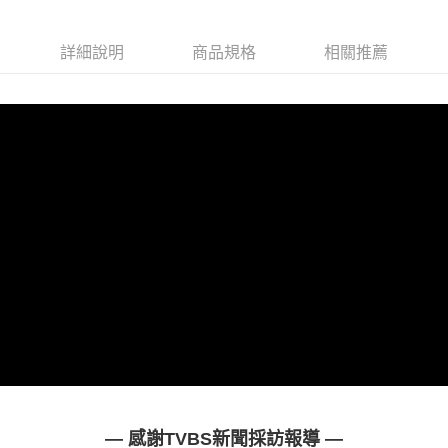
宅配
每筆NT$100，滿NT$1,000(含以上)免運費
【「AFTEE先享後付」結帳流程】
１．於結帳方式選擇「AFTEE先享後付」後，將跳轉至「AFTEE先享後付」
詳細說明
商品規格
相關推薦
結帳頁面，進行簡訊認證並確認金額後，即可完成結帳。
２．訂單成立數日內，您將收到繳費通知簡訊。
３．收到繳費通知簡訊後14天內，點擊此簡訊中的連結，可透過四大超商／
ATM／網路銀行／等多元方式進行付款，方視為交易完成。
※ 請注意：結帳手續完成當下不需立刻繳費，但若您需要取消訂單，請聯絡
購買商品的店家。未經商家同意取消之訂單仍視為有效，需透過AFTEE先享
後付繳納相關費用。
※ 交易是否成功請以「AFTEE先享後付 」之結帳頁面顯示為準，若有關於
是否繳費成功／繳費後需取消欲退款等相關疑問，請聯繫「AFTEE先享後付
客戶支援中心」
https://netprotections.freshdesk.com/support/home
【注意事項】
１．透過由恩沛科技股份有限公司提供之「AFTEE先享後付」服務完成之交
易，需依本服務之必要範圍內提供個人資料，並將交易相關給付款項請求債
權轉讓予恩沛科技股份有限公司。
２．關於個人資料處理事宜，請瀏覽以下網址：
https://aftee.tw/terms/#terms3
３．未成年的使用者請事先徵得法定代理人或監護人之同意方可使用
「AFTEE先享後付」，若未經同意申辦者引起之損失，本公司不負相關責
任。
４．使用「AFTEE先享後付」時，將依據個別帳號之用戶狀況，依本公司即
— 感謝TVBS新聞採訪報導 —
時審查核予不同之上限額度；若仍有額度不足之情形，本公司將視審查結果