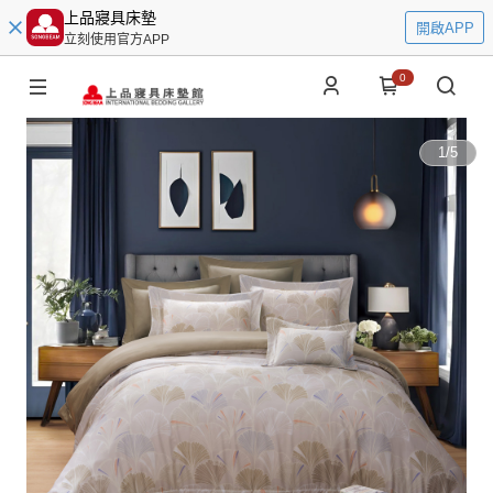
上品寢具床墊
開啟APP
立刻使用官方APP
0
1
/
5