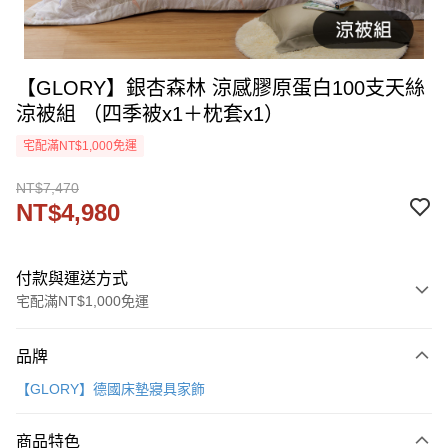
【GLORY】銀杏森林 涼感膠原蛋白100支天絲
涼被組 （四季被x1＋枕套x1）
宅配滿NT$1,000免運
NT$7,470
NT$4,980
付款與運送方式
宅配滿NT$1,000免運
付款方式
品牌
信用卡一次付款
【GLORY】德國床墊寢具家飾
信用卡分期付款
3 期 0 利率 每期
NT$1,660
21家銀行
商品特色