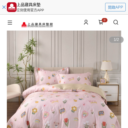
上品寢具床墊
開啟APP
立刻使用官方APP
0
1
/
2