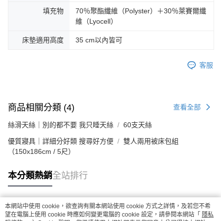
填充物
70％聚酯纖維（Polyster）＋30％萊賽爾纖
維（Lyocell）
床墊適用高度
35 cm以內皆可
客服
商品相關分類 (4)
查看全部
絲滑天絲｜別的都不要 我只睡天絲
60支天絲
優質寢具｜詳細分好類 搜尋好方便
雙人兩用被床包組
（150x186cm / 5尺）
本分類熱銷
全站排行
本網站中使用 cookie，欲查詢有關本網站使用 cookie 方式之詳情，及若您不希
熱門標籤
望在電腦上使用 cookie 時應如何變更電腦的 cookie 設定，請參閱本網站「
隱私