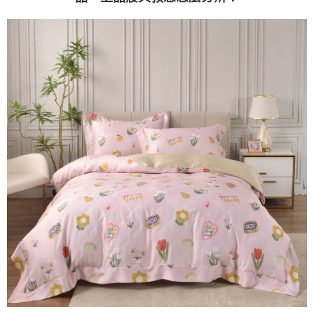
３．未成年的使用者請事先徵得法定代理人或監護人之同意方可使用
「AFTEE先享後付」，若未經同意申辦者引起之損失，本公司不負相關責
任。
４．使用「AFTEE先享後付」時，將依據個別帳號之用戶狀況，依本公司即
時審查核予不同之上限額度；若仍有額度不足之情形，本公司將視審查結果
請求用戶進行身份認證。
５．嚴禁一人註冊多個帳號或使用他人資訊註冊。若發現惡意使用之情形，
恩沛科技股份有限公司將有權停止該用戶之使用額度並採取法律行動。