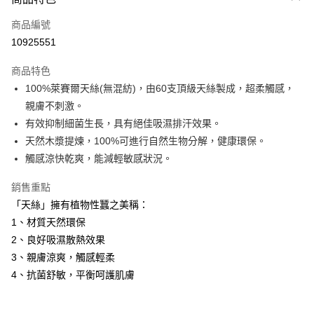
信用卡一次付款
商品編號
信用卡分期付款
10925551
3 期 0 利率 每期
NT$1,660
21家銀行
商品特色
6 期 0 利率 每期
NT$830
21家銀行
合作金庫商業銀行
第一商業銀行
100%萊賽爾天絲(無混紡)，由60支頂級天絲製成，超柔觸感，
華南商業銀行
彰化商業銀行
12 期 0 利率 每期
NT$415
21家銀行
合作金庫商業銀行
第一商業銀行
親膚不刺激。
上海商業儲蓄銀行
台北富邦商業銀行
華南商業銀行
彰化商業銀行
合作金庫商業銀行
第一商業銀行
LINE Pay
國泰世華商業銀行
兆豐國際商業銀行
有效抑制細菌生長，具有絕佳吸濕排汗效果。
上海商業儲蓄銀行
台北富邦商業銀行
華南商業銀行
彰化商業銀行
臺灣中小企業銀行
台中商業銀行
天然木漿提煉，100%可進行自然生物分解，健康環保。
國泰世華商業銀行
兆豐國際商業銀行
Apple Pay
上海商業儲蓄銀行
台北富邦商業銀行
匯豐（台灣）商業銀行
華泰商業銀行
臺灣中小企業銀行
台中商業銀行
觸感涼快乾爽，能減輕敏感狀況。
國泰世華商業銀行
兆豐國際商業銀行
聯邦商業銀行
遠東國際商業銀行
匯豐（台灣）商業銀行
華泰商業銀行
街口支付
臺灣中小企業銀行
台中商業銀行
元大商業銀行
永豐商業銀行
銷售重點
聯邦商業銀行
遠東國際商業銀行
匯豐（台灣）商業銀行
華泰商業銀行
玉山商業銀行
星展（台灣）商業銀行
悠遊付
元大商業銀行
永豐商業銀行
「天絲」擁有植物性蠶之美稱：
聯邦商業銀行
遠東國際商業銀行
台新國際商業銀行
中國信託商業銀行
玉山商業銀行
星展（台灣）商業銀行
1、材質天然環保
元大商業銀行
永豐商業銀行
台灣樂天信用卡公司
Google Pay
台新國際商業銀行
中國信託商業銀行
玉山商業銀行
星展（台灣）商業銀行
2、良好吸濕散熱效果
台灣樂天信用卡公司
台新國際商業銀行
中國信託商業銀行
全盈+PAY
3、親膚涼爽，觸感輕柔
台灣樂天信用卡公司
4、抗菌舒敏，平衡呵護肌膚
AFTEE先享後付
相關說明
【關於「AFTEE先享後付」】