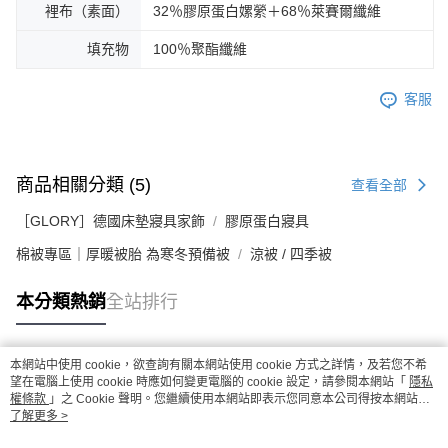
裡布（素面）
32％膠原蛋白嫘縈＋68％萊賽爾纖維
填充物
100％聚酯纖維
客服
商品相關分類 (5)
查看全部
［GLORY］德國床墊寢具家飾
膠原蛋白寢具
棉被專區｜厚暖被胎 為寒冬預備被
涼被 / 四季被
本分類熱銷
全站排行
本網站中使用 cookie，欲查詢有關本網站使用 cookie 方式之詳情，及若您不希
熱門標籤
望在電腦上使用 cookie 時應如何變更電腦的 cookie 設定，請參閱本網站「
隱私
權條款
」之 Cookie 聲明。您繼續使用本網站即表示您同意本公司得按本網站使
用條款之 Cookie 聲明使用 cookie。
了解更多 >