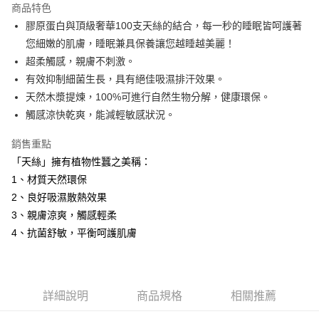
商品特色
6 期 0 利率 每期
NT$830
21家銀行
合作金庫商業銀行
第一商業銀行
膠原蛋白與頂級奢華100支天絲的結合，每一秒的睡眠皆呵護著
華南商業銀行
彰化商業銀行
12 期 0 利率 每期
NT$415
21家銀行
合作金庫商業銀行
第一商業銀行
您細嫩的肌膚，睡眠兼具保養讓您越睡越美麗！
上海商業儲蓄銀行
台北富邦商業銀行
華南商業銀行
彰化商業銀行
合作金庫商業銀行
第一商業銀行
LINE Pay
國泰世華商業銀行
兆豐國際商業銀行
超柔觸感，親膚不刺激。
上海商業儲蓄銀行
台北富邦商業銀行
華南商業銀行
彰化商業銀行
臺灣中小企業銀行
台中商業銀行
有效抑制細菌生長，具有絕佳吸濕排汗效果。
國泰世華商業銀行
兆豐國際商業銀行
Apple Pay
上海商業儲蓄銀行
台北富邦商業銀行
匯豐（台灣）商業銀行
華泰商業銀行
臺灣中小企業銀行
台中商業銀行
天然木漿提煉，100%可進行自然生物分解，健康環保。
國泰世華商業銀行
兆豐國際商業銀行
聯邦商業銀行
遠東國際商業銀行
匯豐（台灣）商業銀行
華泰商業銀行
街口支付
觸感涼快乾爽，能減輕敏感狀況。
臺灣中小企業銀行
台中商業銀行
元大商業銀行
永豐商業銀行
聯邦商業銀行
遠東國際商業銀行
匯豐（台灣）商業銀行
華泰商業銀行
玉山商業銀行
星展（台灣）商業銀行
悠遊付
元大商業銀行
永豐商業銀行
銷售重點
聯邦商業銀行
遠東國際商業銀行
台新國際商業銀行
中國信託商業銀行
玉山商業銀行
星展（台灣）商業銀行
「天絲」擁有植物性蠶之美稱：
元大商業銀行
永豐商業銀行
台灣樂天信用卡公司
Google Pay
台新國際商業銀行
中國信託商業銀行
玉山商業銀行
星展（台灣）商業銀行
1、材質天然環保
台灣樂天信用卡公司
台新國際商業銀行
中國信託商業銀行
全盈+PAY
2、良好吸濕散熱效果
台灣樂天信用卡公司
3、親膚涼爽，觸感輕柔
AFTEE先享後付
4、抗菌舒敏，平衡呵護肌膚
相關說明
【關於「AFTEE先享後付」】
ATM付款
AFTEE先享後付是「在收到商品之後才付款」的支付方式。 讓您購物簡單
便利好安心！
１．簡單：不需註冊會員、不需綁卡、不需儲值。
詳細說明
商品規格
相關推薦
運送方式
２．便利：只要手機號碼，簡訊認證，即可結帳。
３．安心：先確認商品／服務後，再付款。