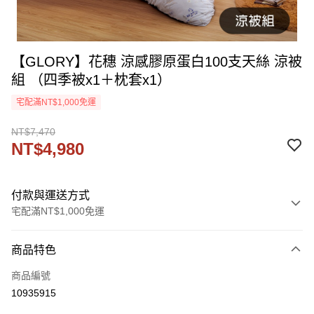
【GLORY】花穗 涼感膠原蛋白100支天絲 涼被
組 （四季被x1＋枕套x1）
宅配滿NT$1,000免運
NT$7,470
NT$4,980
付款與運送方式
宅配滿NT$1,000免運
付款方式
商品特色
信用卡一次付款
商品編號
信用卡分期付款
10935915
3 期 0 利率 每期
NT$1,660
21家銀行