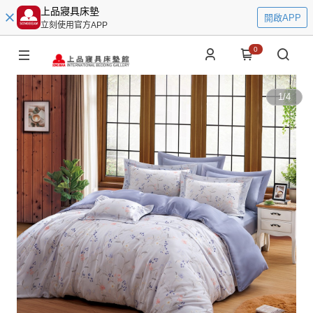
上品寢具床墊
開啟APP
立刻使用官方APP
0
1
/
4