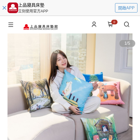
上品寢具床墊
開啟APP
立刻使用官方APP
0
1
/
5