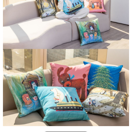
每筆NT$100，滿NT$1,000(含以上)免運費
【「AFTEE先享後付」結帳流程】
１．於結帳方式選擇「AFTEE先享後付」後，將跳轉至「AFTEE先享後付」
結帳頁面，進行簡訊認證並確認金額後，即可完成結帳。
２．訂單成立數日內，您將收到繳費通知簡訊。
３．收到繳費通知簡訊後14天內，點擊此簡訊中的連結，可透過四大超商／
ATM／網路銀行／等多元方式進行付款，方視為交易完成。
※ 請注意：結帳手續完成當下不需立刻繳費，但若您需要取消訂單，請聯絡
購買商品的店家。未經商家同意取消之訂單仍視為有效，需透過AFTEE先享
後付繳納相關費用。
※ 交易是否成功請以「AFTEE先享後付 」之結帳頁面顯示為準，若有關於
是否繳費成功／繳費後需取消欲退款等相關疑問，請聯繫「AFTEE先享後付
客戶支援中心」
https://netprotections.freshdesk.com/support/home
【注意事項】
１．透過由恩沛科技股份有限公司提供之「AFTEE先享後付」服務完成之交
易，需依本服務之必要範圍內提供個人資料，並將交易相關給付款項請求債
權轉讓予恩沛科技股份有限公司。
２．關於個人資料處理事宜，請瀏覽以下網址：
https://aftee.tw/terms/#terms3
３．未成年的使用者請事先徵得法定代理人或監護人之同意方可使用
「AFTEE先享後付」，若未經同意申辦者引起之損失，本公司不負相關責
任。
４．使用「AFTEE先享後付」時，將依據個別帳號之用戶狀況，依本公司即
時審查核予不同之上限額度；若仍有額度不足之情形，本公司將視審查結果
請求用戶進行身份認證。