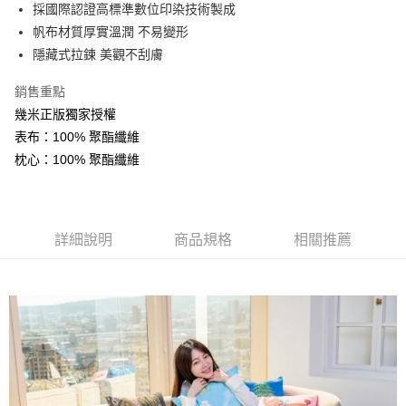
採國際認證高標準數位印染技術製成
華南商業銀行
彰化商業銀行
12 期 0 利率 每期
NT$80
21家銀行
合作金庫商業銀行
第一商業銀行
帆布材質厚實溫潤 不易變形
上海商業儲蓄銀行
台北富邦商業銀行
華南商業銀行
彰化商業銀行
合作金庫商業銀行
第一商業銀行
LINE Pay
國泰世華商業銀行
兆豐國際商業銀行
隱藏式拉鍊 美觀不刮膚
上海商業儲蓄銀行
台北富邦商業銀行
華南商業銀行
彰化商業銀行
臺灣中小企業銀行
台中商業銀行
國泰世華商業銀行
兆豐國際商業銀行
Apple Pay
上海商業儲蓄銀行
台北富邦商業銀行
銷售重點
匯豐（台灣）商業銀行
華泰商業銀行
臺灣中小企業銀行
台中商業銀行
國泰世華商業銀行
兆豐國際商業銀行
聯邦商業銀行
遠東國際商業銀行
幾米正版獨家授權
匯豐（台灣）商業銀行
華泰商業銀行
街口支付
臺灣中小企業銀行
台中商業銀行
元大商業銀行
永豐商業銀行
表布：100% 聚酯纖維
聯邦商業銀行
遠東國際商業銀行
匯豐（台灣）商業銀行
華泰商業銀行
玉山商業銀行
星展（台灣）商業銀行
悠遊付
元大商業銀行
永豐商業銀行
枕心：100% 聚酯纖維
聯邦商業銀行
遠東國際商業銀行
台新國際商業銀行
中國信託商業銀行
玉山商業銀行
星展（台灣）商業銀行
元大商業銀行
永豐商業銀行
台灣樂天信用卡公司
Google Pay
台新國際商業銀行
中國信託商業銀行
玉山商業銀行
星展（台灣）商業銀行
台灣樂天信用卡公司
台新國際商業銀行
中國信託商業銀行
全盈+PAY
台灣樂天信用卡公司
詳細說明
商品規格
相關推薦
AFTEE先享後付
相關說明
【關於「AFTEE先享後付」】
ATM付款
AFTEE先享後付是「在收到商品之後才付款」的支付方式。 讓您購物簡單
便利好安心！
１．簡單：不需註冊會員、不需綁卡、不需儲值。
運送方式
２．便利：只要手機號碼，簡訊認證，即可結帳。
３．安心：先確認商品／服務後，再付款。
宅配