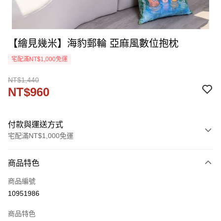
【繪見幾米】海豹郵輪 亞麻風數位抱枕
宅配滿NT$1,000免運
NT$1,440
NT$960
付款與運送方式
宅配滿NT$1,000免運
付款方式
商品特色
信用卡一次付款
商品編號
信用卡分期付款
10951986
3 期 0 利率 每期
NT$320
21家銀行
商品特色
6 期 0 利率 每期
NT$160
21家銀行
合作金庫商業銀行
第一商業銀行