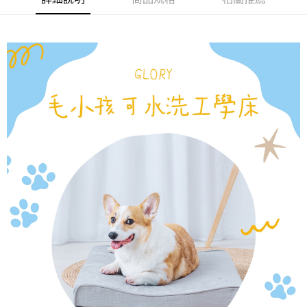
運送方式
２．便利：只要手機號碼，簡訊認證，即可結帳。
３．安心：先確認商品／服務後，再付款。
宅配
每筆NT$100，滿NT$1,000(含以上)免運費
【「AFTEE先享後付」結帳流程】
１．於結帳方式選擇「AFTEE先享後付」後，將跳轉至「AFTEE先享後付」
結帳頁面，進行簡訊認證並確認金額後，即可完成結帳。
２．訂單成立數日內，您將收到繳費通知簡訊。
３．收到繳費通知簡訊後14天內，點擊此簡訊中的連結，可透過四大超商／
ATM／網路銀行／等多元方式進行付款，方視為交易完成。
※ 請注意：結帳手續完成當下不需立刻繳費，但若您需要取消訂單，請聯絡
購買商品的店家。未經商家同意取消之訂單仍視為有效，需透過AFTEE先享
後付繳納相關費用。
※ 交易是否成功請以「AFTEE先享後付 」之結帳頁面顯示為準，若有關於
是否繳費成功／繳費後需取消欲退款等相關疑問，請聯繫「AFTEE先享後付
客戶支援中心」
https://netprotections.freshdesk.com/support/home
【注意事項】
１．透過由恩沛科技股份有限公司提供之「AFTEE先享後付」服務完成之交
易，需依本服務之必要範圍內提供個人資料，並將交易相關給付款項請求債
權轉讓予恩沛科技股份有限公司。
２．關於個人資料處理事宜，請瀏覽以下網址：
https://aftee.tw/terms/#terms3
３．未成年的使用者請事先徵得法定代理人或監護人之同意方可使用
「AFTEE先享後付」，若未經同意申辦者引起之損失，本公司不負相關責
任。