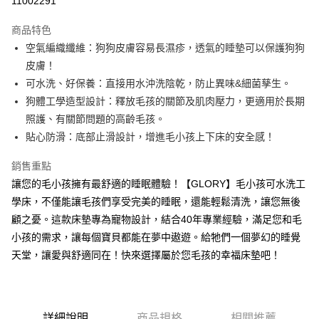
11002291
3 期 0 利率 每期
NT$1,060
21家銀行
商品特色
6 期 0 利率 每期
NT$530
21家銀行
合作金庫商業銀行
第一商業銀行
空氣編織纖維：狗狗皮膚容易長濕疹，透氣的睡墊可以保護狗狗
華南商業銀行
彰化商業銀行
12 期 0 利率 每期
NT$265
21家銀行
合作金庫商業銀行
第一商業銀行
皮膚！
上海商業儲蓄銀行
台北富邦商業銀行
華南商業銀行
彰化商業銀行
合作金庫商業銀行
第一商業銀行
LINE Pay
國泰世華商業銀行
兆豐國際商業銀行
可水洗、好保養：直接用水沖洗陰乾，防止異味&細菌孳生。
上海商業儲蓄銀行
台北富邦商業銀行
華南商業銀行
彰化商業銀行
臺灣中小企業銀行
台中商業銀行
狗體工學造型設計：釋放毛孩的關節及肌肉壓力，更適用於長期
國泰世華商業銀行
兆豐國際商業銀行
Apple Pay
上海商業儲蓄銀行
台北富邦商業銀行
匯豐（台灣）商業銀行
華泰商業銀行
臺灣中小企業銀行
台中商業銀行
照護、有關節問題的高齡毛孩。
國泰世華商業銀行
兆豐國際商業銀行
聯邦商業銀行
遠東國際商業銀行
匯豐（台灣）商業銀行
華泰商業銀行
街口支付
貼心防滑：底部止滑設計，增進毛小孩上下床的安全感！
臺灣中小企業銀行
台中商業銀行
元大商業銀行
永豐商業銀行
聯邦商業銀行
遠東國際商業銀行
匯豐（台灣）商業銀行
華泰商業銀行
玉山商業銀行
星展（台灣）商業銀行
悠遊付
元大商業銀行
永豐商業銀行
銷售重點
聯邦商業銀行
遠東國際商業銀行
台新國際商業銀行
中國信託商業銀行
玉山商業銀行
星展（台灣）商業銀行
讓您的毛小孩擁有最舒適的睡眠體驗！【GLORY】毛小孩可水洗工
元大商業銀行
永豐商業銀行
台灣樂天信用卡公司
Google Pay
台新國際商業銀行
中國信託商業銀行
玉山商業銀行
星展（台灣）商業銀行
學床，不僅能讓毛孩們享受完美的睡眠，還能輕鬆清洗，讓您無後
台灣樂天信用卡公司
台新國際商業銀行
中國信託商業銀行
全盈+PAY
顧之憂。這款床墊專為寵物設計，結合40年專業經驗，滿足您和毛
台灣樂天信用卡公司
小孩的需求，讓每個寶貝都能在夢中遨遊。給牠們一個夢幻的睡覺
AFTEE先享後付
天堂，讓愛與舒適同在！快來選擇屬於您毛孩的幸福床墊吧！
相關說明
【關於「AFTEE先享後付」】
ATM付款
AFTEE先享後付是「在收到商品之後才付款」的支付方式。 讓您購物簡單
便利好安心！
１．簡單：不需註冊會員、不需綁卡、不需儲值。
詳細說明
商品規格
相關推薦