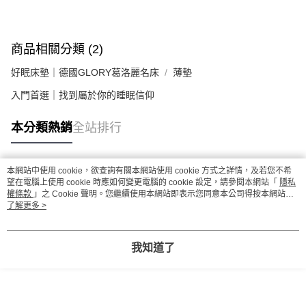
商品相關分類 (2)
好眠床墊｜德國GLORY葛洛麗名床
薄墊
入門首選｜找到屬於你的睡眠信仰
本分類熱銷
全站排行
本網站中使用 cookie，欲查詢有關本網站使用 cookie 方式之詳情，及若您不希
熱門標籤
望在電腦上使用 cookie 時應如何變更電腦的 cookie 設定，請參閱本網站「
隱私
權條款
」之 Cookie 聲明。您繼續使用本網站即表示您同意本公司得按本網站使
用條款之 Cookie 聲明使用 cookie。
了解更多 >
我知道了