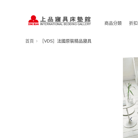
商品分類
折扣
首頁
［VDS］法國原裝精品寢具