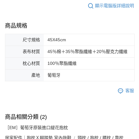
顯示電腦版詳細說明
商品規格
尺寸規格
45X45cm
表布材質
45％棉＋35％聚酯纖維＋20％壓克力纖維
枕心材質
100％聚酯纖維
產地
葡萄牙
客服
商品相關分類 (2)
［EM］葡萄牙原裝進口緹花抱枕
居家配件｜抱枕Ｘ腳踏墊 室內拖鞋
頸枕 / 抱枕 / 腰枕 / 靠枕