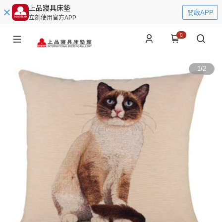
上品寢具床墊
開啟APP
立刻使用官方APP
0
1
/
2