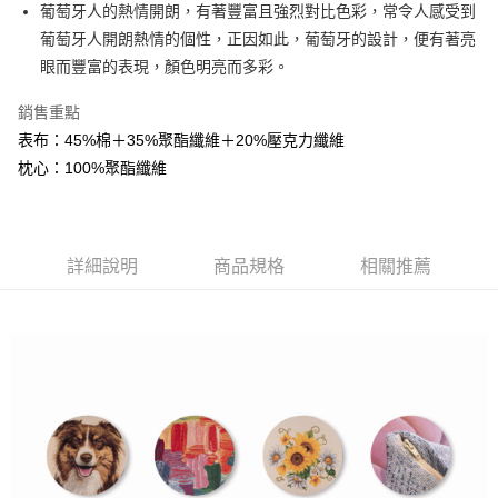
葡萄牙人的熱情開朗，有著豐富且強烈對比色彩，常令人感受到
華南商業銀行
彰化商業銀行
12 期 0 利率 每期
NT$81
21家銀行
合作金庫商業銀行
第一商業銀行
葡萄牙人開朗熱情的個性，正因如此，葡萄牙的設計，便有著亮
上海商業儲蓄銀行
台北富邦商業銀行
華南商業銀行
彰化商業銀行
合作金庫商業銀行
第一商業銀行
LINE Pay
國泰世華商業銀行
兆豐國際商業銀行
眼而豐富的表現，顏色明亮而多彩。
上海商業儲蓄銀行
台北富邦商業銀行
華南商業銀行
彰化商業銀行
臺灣中小企業銀行
台中商業銀行
國泰世華商業銀行
兆豐國際商業銀行
Apple Pay
上海商業儲蓄銀行
台北富邦商業銀行
銷售重點
匯豐（台灣）商業銀行
華泰商業銀行
臺灣中小企業銀行
台中商業銀行
國泰世華商業銀行
兆豐國際商業銀行
聯邦商業銀行
遠東國際商業銀行
表布：45%棉＋35%聚酯纖維＋20%壓克力纖維
匯豐（台灣）商業銀行
華泰商業銀行
街口支付
臺灣中小企業銀行
台中商業銀行
元大商業銀行
永豐商業銀行
枕心：100%聚酯纖維
聯邦商業銀行
遠東國際商業銀行
匯豐（台灣）商業銀行
華泰商業銀行
玉山商業銀行
星展（台灣）商業銀行
悠遊付
元大商業銀行
永豐商業銀行
聯邦商業銀行
遠東國際商業銀行
台新國際商業銀行
中國信託商業銀行
玉山商業銀行
星展（台灣）商業銀行
元大商業銀行
永豐商業銀行
台灣樂天信用卡公司
Google Pay
台新國際商業銀行
中國信託商業銀行
玉山商業銀行
星展（台灣）商業銀行
台灣樂天信用卡公司
詳細說明
商品規格
相關推薦
台新國際商業銀行
中國信託商業銀行
全盈+PAY
台灣樂天信用卡公司
AFTEE先享後付
相關說明
【關於「AFTEE先享後付」】
ATM付款
AFTEE先享後付是「在收到商品之後才付款」的支付方式。 讓您購物簡單
便利好安心！
１．簡單：不需註冊會員、不需綁卡、不需儲值。
運送方式
２．便利：只要手機號碼，簡訊認證，即可結帳。
３．安心：先確認商品／服務後，再付款。
宅配