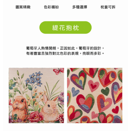
每筆NT$100，滿NT$1,000(含以上)免運費
【「AFTEE先享後付」結帳流程】
１．於結帳方式選擇「AFTEE先享後付」後，將跳轉至「AFTEE先享後付」
結帳頁面，進行簡訊認證並確認金額後，即可完成結帳。
２．訂單成立數日內，您將收到繳費通知簡訊。
３．收到繳費通知簡訊後14天內，點擊此簡訊中的連結，可透過四大超商／
ATM／網路銀行／等多元方式進行付款，方視為交易完成。
※ 請注意：結帳手續完成當下不需立刻繳費，但若您需要取消訂單，請聯絡
購買商品的店家。未經商家同意取消之訂單仍視為有效，需透過AFTEE先享
後付繳納相關費用。
※ 交易是否成功請以「AFTEE先享後付 」之結帳頁面顯示為準，若有關於
是否繳費成功／繳費後需取消欲退款等相關疑問，請聯繫「AFTEE先享後付
客戶支援中心」
https://netprotections.freshdesk.com/support/home
【注意事項】
１．透過由恩沛科技股份有限公司提供之「AFTEE先享後付」服務完成之交
易，需依本服務之必要範圍內提供個人資料，並將交易相關給付款項請求債
權轉讓予恩沛科技股份有限公司。
２．關於個人資料處理事宜，請瀏覽以下網址：
https://aftee.tw/terms/#terms3
３．未成年的使用者請事先徵得法定代理人或監護人之同意方可使用
「AFTEE先享後付」，若未經同意申辦者引起之損失，本公司不負相關責
任。
４．使用「AFTEE先享後付」時，將依據個別帳號之用戶狀況，依本公司即
時審查核予不同之上限額度；若仍有額度不足之情形，本公司將視審查結果
請求用戶進行身份認證。