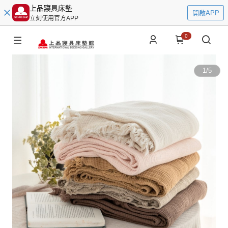
上品寢具床墊
開啟APP
立刻使用官方APP
0
1
/
5