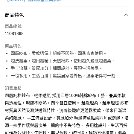
信用卡分期付款
3 期 0 利率 每期
NT$526
21家銀行
商品特色
6 期 0 利率 每期
NT$263
21家銀行
合作金庫商業銀行
第一商業銀行
商品編號
華南商業銀行
彰化商業銀行
12 期 0 利率 每期
NT$131
21家銀行
合作金庫商業銀行
第一商業銀行
11081868
上海商業儲蓄銀行
台北富邦商業銀行
華南商業銀行
彰化商業銀行
合作金庫商業銀行
第一商業銀行
LINE Pay
國泰世華商業銀行
兆豐國際商業銀行
上海商業儲蓄銀行
台北富邦商業銀行
商品特色
華南商業銀行
彰化商業銀行
臺灣中小企業銀行
台中商業銀行
國泰世華商業銀行
兆豐國際商業銀行
四層紗布，柔軟透氣｜親膚不悶熱，四季皆宜使用。
Apple Pay
上海商業儲蓄銀行
台北富邦商業銀行
匯豐（台灣）商業銀行
華泰商業銀行
臺灣中小企業銀行
台中商業銀行
國泰世華商業銀行
兆豐國際商業銀行
越洗越柔，越用越暖｜天然棉紗，使用越久觸感越溫柔。
聯邦商業銀行
遠東國際商業銀行
匯豐（台灣）商業銀行
華泰商業銀行
街口支付
臺灣中小企業銀行
台中商業銀行
元大商業銀行
永豐商業銀行
手工流蘇，質感加分｜細節設計，展現生活美學。
聯邦商業銀行
遠東國際商業銀行
匯豐（台灣）商業銀行
華泰商業銀行
玉山商業銀行
星展（台灣）商業銀行
悠遊付
一毯多用，生活百搭｜無論居家或外出，溫柔陪伴每一刻。
元大商業銀行
永豐商業銀行
聯邦商業銀行
遠東國際商業銀行
台新國際商業銀行
中國信託商業銀行
玉山商業銀行
星展（台灣）商業銀行
元大商業銀行
永豐商業銀行
台灣樂天信用卡公司
Google Pay
銷售重點
台新國際商業銀行
中國信託商業銀行
玉山商業銀行
星展（台灣）商業銀行
台灣樂天信用卡公司
四層純棉紗布，輕柔透氣 採用四層100%純棉紗布工藝，兼具柔軟
台新國際商業銀行
中國信託商業銀行
全盈+PAY
與透氣性，親膚不悶熱，四季皆宜使用。 越洗越柔，越用越暖 紗布
台灣樂天信用卡公司
AFTEE先享後付
材質具天然吸濕與透氣特性，洗滌後纖維更蓬鬆柔軟，帶來日漸溫
相關說明
柔的觸感。 手工流蘇設計，質感加分 精緻流蘇點綴四角或邊緣，增
【關於「AFTEE先享後付」】
添一抹手作感與層次美，簡約中不失特色。 多用途設計，生活百搭
ATM付款
AFTEE先享後付是「在收到商品之後才付款」的支付方式。 讓您購物簡單
可作為沙發毯、午睡毯、嬰兒蓋毯、旅行毯，輕巧方便攜帶，溫柔
便利好安心！