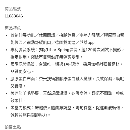
宅配
每筆NT$100，滿NT$1,000(含以上)免運費
商品編號
11083046
商品特色
首創伸展功能／休閒閱讀／抬腿休息／零壓力睡眠／膠原蛋白智
能恆溫／震動舒緩肌肉／德國雙馬達／藍芽app
專利彈簧系統：獨家Libar Spring彈簧，經120萬次測試不變形，
穩定耐用，突破市售電動床無彈簧限制。
國際認證品質：台灣唯一通過TAF認證，採用無輻射彈簧鋼材，
品質更安心。
膠原蛋白布面：奈米技術將膠原蛋白融入纖維，長效保濕，助眠
又養膚。
美麗諾羊毛墊層：天然調節溫濕，冬暖夏涼，透氣不悶熱，抑味
效果佳。
零壓力模式：床體依人體曲線調整，均勻釋壓、促進血液循環，
減輕背痛與關節壓力。
銷售重點