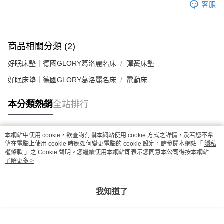
客服
商品相關分類 (2)
好眠床墊｜德國GLORY葛洛麗名床
彈簧床墊
好眠床墊｜德國GLORY葛洛麗名床
電動床
本分類熱銷
全站排行
本網站中使用 cookie，欲查詢有關本網站使用 cookie 方式之詳情，及若您不希
熱門標籤
望在電腦上使用 cookie 時應如何變更電腦的 cookie 設定，請參閱本網站「
隱私
權條款
」之 Cookie 聲明。您繼續使用本網站即表示您同意本公司得按本網站使
用條款之 Cookie 聲明使用 cookie。
了解更多 >
我知道了