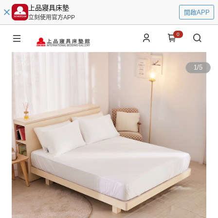
上品寢具床墊
開啟APP
立刻使用官方APP
0
1
/
5