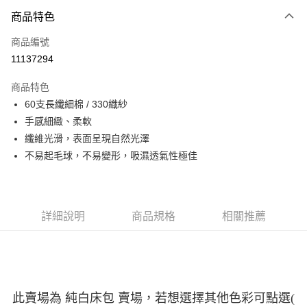
3 期 0 利率 每期
NT$493
21家銀行
商品特色
6 期 0 利率 每期
NT$246
21家銀行
合作金庫商業銀行
第一商業銀行
商品編號
華南商業銀行
彰化商業銀行
12 期 0 利率 每期
NT$123
21家銀行
合作金庫商業銀行
第一商業銀行
11137294
上海商業儲蓄銀行
台北富邦商業銀行
華南商業銀行
彰化商業銀行
合作金庫商業銀行
第一商業銀行
LINE Pay
國泰世華商業銀行
兆豐國際商業銀行
上海商業儲蓄銀行
台北富邦商業銀行
商品特色
華南商業銀行
彰化商業銀行
臺灣中小企業銀行
台中商業銀行
國泰世華商業銀行
兆豐國際商業銀行
60支長纖細棉 / 330織紗
Apple Pay
上海商業儲蓄銀行
台北富邦商業銀行
匯豐（台灣）商業銀行
華泰商業銀行
臺灣中小企業銀行
台中商業銀行
國泰世華商業銀行
兆豐國際商業銀行
手感細緻、柔軟
聯邦商業銀行
遠東國際商業銀行
匯豐（台灣）商業銀行
華泰商業銀行
街口支付
臺灣中小企業銀行
台中商業銀行
元大商業銀行
永豐商業銀行
纖維光滑，表面呈現自然光澤
聯邦商業銀行
遠東國際商業銀行
匯豐（台灣）商業銀行
華泰商業銀行
玉山商業銀行
星展（台灣）商業銀行
悠遊付
不易起毛球，不易變形，吸濕透氣性極佳
元大商業銀行
永豐商業銀行
聯邦商業銀行
遠東國際商業銀行
台新國際商業銀行
中國信託商業銀行
玉山商業銀行
星展（台灣）商業銀行
元大商業銀行
永豐商業銀行
台灣樂天信用卡公司
Google Pay
台新國際商業銀行
中國信託商業銀行
玉山商業銀行
星展（台灣）商業銀行
台灣樂天信用卡公司
台新國際商業銀行
中國信託商業銀行
全盈+PAY
詳細說明
商品規格
相關推薦
台灣樂天信用卡公司
AFTEE先享後付
相關說明
【關於「AFTEE先享後付」】
ATM付款
AFTEE先享後付是「在收到商品之後才付款」的支付方式。 讓您購物簡單
便利好安心！
此賣場為 純白床包 賣場，若想選擇其他色彩可點選
(
１．簡單：不需註冊會員、不需綁卡、不需儲值。