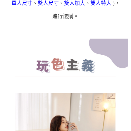
運送方式
、
、
、
)，
單人尺寸
雙人尺寸
雙人加大
雙人特大
２．便利：只要手機號碼，簡訊認證，即可結帳。
３．安心：先確認商品／服務後，再付款。
宅配
進行選購。
每筆NT$100，滿NT$1,000(含以上)免運費
【「AFTEE先享後付」結帳流程】
１．於結帳方式選擇「AFTEE先享後付」後，將跳轉至「AFTEE先享後付」
結帳頁面，進行簡訊認證並確認金額後，即可完成結帳。
２．訂單成立數日內，您將收到繳費通知簡訊。
３．收到繳費通知簡訊後14天內，點擊此簡訊中的連結，可透過四大超商／
ATM／網路銀行／等多元方式進行付款，方視為交易完成。
※ 請注意：結帳手續完成當下不需立刻繳費，但若您需要取消訂單，請聯絡
購買商品的店家。未經商家同意取消之訂單仍視為有效，需透過AFTEE先享
後付繳納相關費用。
※ 交易是否成功請以「AFTEE先享後付 」之結帳頁面顯示為準，若有關於
是否繳費成功／繳費後需取消欲退款等相關疑問，請聯繫「AFTEE先享後付
客戶支援中心」
https://netprotections.freshdesk.com/support/home
【注意事項】
１．透過由恩沛科技股份有限公司提供之「AFTEE先享後付」服務完成之交
易，需依本服務之必要範圍內提供個人資料，並將交易相關給付款項請求債
權轉讓予恩沛科技股份有限公司。
２．關於個人資料處理事宜，請瀏覽以下網址：
https://aftee.tw/terms/#terms3
３．未成年的使用者請事先徵得法定代理人或監護人之同意方可使用
「AFTEE先享後付」，若未經同意申辦者引起之損失，本公司不負相關責
任。