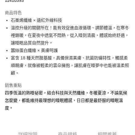
11410393
3 期 0 利率 每期
NT$2,933
21家銀行
商品特色
6 期 0 利率 每期
NT$1,466
21家銀行
合作金庫商業銀行
第一商業銀行
石墨烯纖維 × 遠紅外線科技
華南商業銀行
彰化商業銀行
12 期 0 利率 每期
NT$733
21家銀行
合作金庫商業銀行
第一商業銀行
溫控升級的關鍵所在！能有效促進血液循環、調節體溫，在寒冬
上海商業儲蓄銀行
台北富邦商業銀行
華南商業銀行
彰化商業銀行
合作金庫商業銀行
第一商業銀行
LINE Pay
國泰世華商業銀行
兆豐國際商業銀行
裡鎖暖，在夏夜中透氣不悶熱，從入睡到清晨，體感始終舒適，
上海商業儲蓄銀行
台北富邦商業銀行
華南商業銀行
彰化商業銀行
臺灣中小企業銀行
台中商業銀行
讓睡眠品質自然提升。
國泰世華商業銀行
兆豐國際商業銀行
Apple Pay
上海商業儲蓄銀行
台北富邦商業銀行
匯豐（台灣）商業銀行
華泰商業銀行
臺灣中小企業銀行
台中商業銀行
蠶絲蛋白纖維 × 美膚呵護
國泰世華商業銀行
兆豐國際商業銀行
聯邦商業銀行
遠東國際商業銀行
匯豐（台灣）商業銀行
華泰商業銀行
街口支付
富含 18 種天然胺基酸，具備保濕美膚、抗菌防蟎特性，觸感柔
臺灣中小企業銀行
台中商業銀行
元大商業銀行
永豐商業銀行
聯邦商業銀行
遠東國際商業銀行
匯豐（台灣）商業銀行
華泰商業銀行
順親膚，就像被輕柔的雲朵擁抱，讓肌膚在睡夢中也能被溫柔照
玉山商業銀行
星展（台灣）商業銀行
悠遊付
元大商業銀行
永豐商業銀行
聯邦商業銀行
遠東國際商業銀行
顧。
台新國際商業銀行
中國信託商業銀行
玉山商業銀行
星展（台灣）商業銀行
元大商業銀行
永豐商業銀行
台灣樂天信用卡公司
Google Pay
台新國際商業銀行
中國信託商業銀行
玉山商業銀行
星展（台灣）商業銀行
銷售重點
台灣樂天信用卡公司
台新國際商業銀行
中國信託商業銀行
全盈+PAY
四季恆溫的熟睡祕密，結合科技與天然纖維，冬暖夏涼，不論氣候
台灣樂天信用卡公司
怎麼變，都能維持最理想的睡眠體感，日日都是最舒服的睡眠溫
AFTEE先享後付
度。
相關說明
【關於「AFTEE先享後付」】
ATM付款
AFTEE先享後付是「在收到商品之後才付款」的支付方式。 讓您購物簡單
便利好安心！
１．簡單：不需註冊會員、不需綁卡、不需儲值。
詳細說明
商品規格
相關推薦