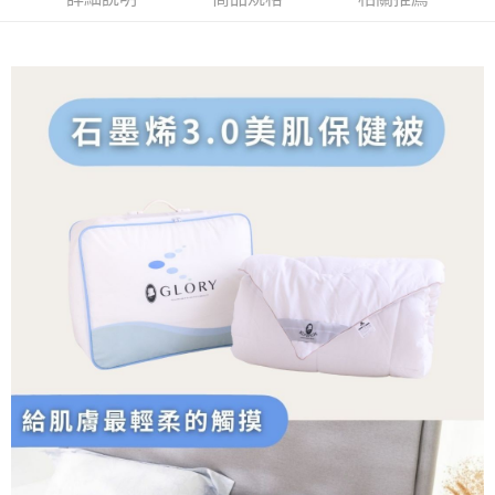
運送方式
２．便利：只要手機號碼，簡訊認證，即可結帳。
３．安心：先確認商品／服務後，再付款。
宅配
每筆NT$100，滿NT$1,000(含以上)免運費
【「AFTEE先享後付」結帳流程】
１．於結帳方式選擇「AFTEE先享後付」後，將跳轉至「AFTEE先享後付」
結帳頁面，進行簡訊認證並確認金額後，即可完成結帳。
２．訂單成立數日內，您將收到繳費通知簡訊。
３．收到繳費通知簡訊後14天內，點擊此簡訊中的連結，可透過四大超商／
ATM／網路銀行／等多元方式進行付款，方視為交易完成。
※ 請注意：結帳手續完成當下不需立刻繳費，但若您需要取消訂單，請聯絡
購買商品的店家。未經商家同意取消之訂單仍視為有效，需透過AFTEE先享
後付繳納相關費用。
※ 交易是否成功請以「AFTEE先享後付 」之結帳頁面顯示為準，若有關於
是否繳費成功／繳費後需取消欲退款等相關疑問，請聯繫「AFTEE先享後付
客戶支援中心」
https://netprotections.freshdesk.com/support/home
【注意事項】
１．透過由恩沛科技股份有限公司提供之「AFTEE先享後付」服務完成之交
易，需依本服務之必要範圍內提供個人資料，並將交易相關給付款項請求債
權轉讓予恩沛科技股份有限公司。
２．關於個人資料處理事宜，請瀏覽以下網址：
https://aftee.tw/terms/#terms3
３．未成年的使用者請事先徵得法定代理人或監護人之同意方可使用
「AFTEE先享後付」，若未經同意申辦者引起之損失，本公司不負相關責
任。