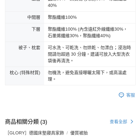
40%
中間層
聚酯纖維100%
下層
聚酯纖維100% (內含遠紅外線纖維30%，
石墨烯纖維30%，聚酯纖維40%)
被子、枕套
可水洗、可乾洗、勿烘乾、勿漂白；浸泡時
間請勿超過 30 分鐘，建議可放入大型洗衣
袋後再清洗。
枕心 (特殊材質)
勿機洗，避免直接曝曬太陽下，或高溫處
理。
客服
商品相關分類 (3)
查看全部
［GLORY］德國床墊寢具家飾
優質被胎