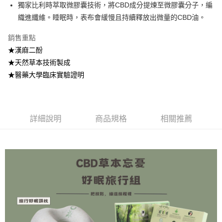
獨家比利時萃取微膠囊技術，將CBD成分提煉至微膠囊分子，編
華南商業銀行
彰化商業銀行
12 期 0 利率 每期
NT$248
21家銀行
合作金庫商業銀行
第一商業銀行
織進纖維。睡眠時，表布會緩慢且持續釋放出微量的CBD油。
上海商業儲蓄銀行
台北富邦商業銀行
華南商業銀行
彰化商業銀行
合作金庫商業銀行
第一商業銀行
LINE Pay
國泰世華商業銀行
兆豐國際商業銀行
上海商業儲蓄銀行
台北富邦商業銀行
華南商業銀行
彰化商業銀行
銷售重點
臺灣中小企業銀行
台中商業銀行
國泰世華商業銀行
兆豐國際商業銀行
Apple Pay
上海商業儲蓄銀行
台北富邦商業銀行
★漢麻二酚
匯豐（台灣）商業銀行
華泰商業銀行
臺灣中小企業銀行
台中商業銀行
國泰世華商業銀行
兆豐國際商業銀行
聯邦商業銀行
遠東國際商業銀行
★天然草本技術製成
匯豐（台灣）商業銀行
華泰商業銀行
街口支付
臺灣中小企業銀行
台中商業銀行
元大商業銀行
永豐商業銀行
★醫藥大學臨床實驗證明
聯邦商業銀行
遠東國際商業銀行
匯豐（台灣）商業銀行
華泰商業銀行
玉山商業銀行
星展（台灣）商業銀行
悠遊付
元大商業銀行
永豐商業銀行
聯邦商業銀行
遠東國際商業銀行
台新國際商業銀行
中國信託商業銀行
玉山商業銀行
星展（台灣）商業銀行
元大商業銀行
永豐商業銀行
台灣樂天信用卡公司
Google Pay
台新國際商業銀行
中國信託商業銀行
玉山商業銀行
星展（台灣）商業銀行
台灣樂天信用卡公司
詳細說明
商品規格
相關推薦
台新國際商業銀行
中國信託商業銀行
全盈+PAY
台灣樂天信用卡公司
AFTEE先享後付
相關說明
【關於「AFTEE先享後付」】
ATM付款
AFTEE先享後付是「在收到商品之後才付款」的支付方式。 讓您購物簡單
便利好安心！
１．簡單：不需註冊會員、不需綁卡、不需儲值。
運送方式
２．便利：只要手機號碼，簡訊認證，即可結帳。
３．安心：先確認商品／服務後，再付款。
宅配