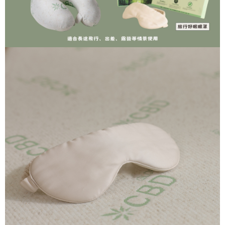
每筆NT$100，滿NT$1,000(含以上)免運費
【「AFTEE先享後付」結帳流程】
１．於結帳方式選擇「AFTEE先享後付」後，將跳轉至「AFTEE先享後付」
結帳頁面，進行簡訊認證並確認金額後，即可完成結帳。
２．訂單成立數日內，您將收到繳費通知簡訊。
３．收到繳費通知簡訊後14天內，點擊此簡訊中的連結，可透過四大超商／
ATM／網路銀行／等多元方式進行付款，方視為交易完成。
※ 請注意：結帳手續完成當下不需立刻繳費，但若您需要取消訂單，請聯絡
購買商品的店家。未經商家同意取消之訂單仍視為有效，需透過AFTEE先享
後付繳納相關費用。
※ 交易是否成功請以「AFTEE先享後付 」之結帳頁面顯示為準，若有關於
是否繳費成功／繳費後需取消欲退款等相關疑問，請聯繫「AFTEE先享後付
客戶支援中心」
https://netprotections.freshdesk.com/support/home
【注意事項】
１．透過由恩沛科技股份有限公司提供之「AFTEE先享後付」服務完成之交
易，需依本服務之必要範圍內提供個人資料，並將交易相關給付款項請求債
權轉讓予恩沛科技股份有限公司。
２．關於個人資料處理事宜，請瀏覽以下網址：
https://aftee.tw/terms/#terms3
３．未成年的使用者請事先徵得法定代理人或監護人之同意方可使用
「AFTEE先享後付」，若未經同意申辦者引起之損失，本公司不負相關責
任。
４．使用「AFTEE先享後付」時，將依據個別帳號之用戶狀況，依本公司即
時審查核予不同之上限額度；若仍有額度不足之情形，本公司將視審查結果
請求用戶進行身份認證。