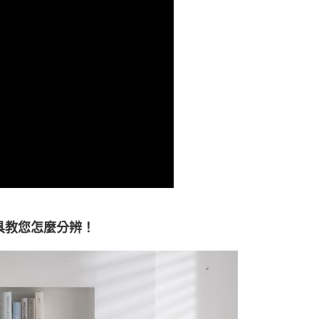
否成功請以「AFTEE先享後付 」之結帳頁面顯示為準，若有關於
功／繳費後需取消欲退款等相關疑問，請聯繫「AFTEE先享後
援中心」
https://netprotections.freshdesk.com/support/home
項】
恩沛科技股份有限公司提供之「AFTEE先享後付」服務完成之
依本服務之必要範圍內提供個人資料，並將交易相關給付款項請
讓予恩沛科技股份有限公司。
個人資料處理事宜，請瀏覽以下網址：
ee.tw/terms/#terms3
年的使用者請事先徵得法定代理人或監護人之同意方可使用
E先享後付」，若未經同意申辦者引起之損失，本公司不負相關責
AFTEE先享後付」時，將依據個別帳號之用戶狀況，依本公司
核予不同之上限額度；若仍有額度不足之情形，本公司將視審查
用戶進行身份認證。
一人註冊多個帳號或使用他人資訊註冊。若發現惡意使用之情
科技股份有限公司將有權停止該用戶之使用額度並採取法律行
具教您怎麼分辨！