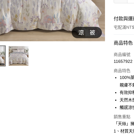
付款與運
宅配滿NT$
付款方式
商品特色
信用卡一
商品編號
11657922
信用卡分
商品特色
3 期 
100
6 期 
合作金
親膚不
華南商
12 期
有效抑
合作金
上海商
華南商
天然木
合作金
LINE Pay
國泰世
上海商
觸感涼
華南商
臺灣中
國泰世
Apple Pay
上海商
匯豐（
銷售重點
臺灣中
國泰世
聯邦商
「天絲」
匯豐（
街口支付
臺灣中
元大商
聯邦商
1、材質天
匯豐（