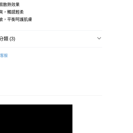
業銀行
星展（台灣）商業銀行
業銀行
永豐商業銀行
濕散熱效果
業銀行
遠東國際商業銀行
際商業銀行
中國信託商業銀行
業銀行
星展（台灣）商業銀行
業銀行
永豐商業銀行
爽，觸感輕柔
天信用卡公司
y
際商業銀行
中國信託商業銀行
業銀行
星展（台灣）商業銀行
舒敏，平衡呵護肌膚
天信用卡公司
際商業銀行
中國信託商業銀行
天信用卡公司
享後付
類 (3)
FTEE先享後付」】
別的都不要 我只睡天絲
60支天絲
先享後付是「在收到商品之後才付款」的支付方式。 讓您購物簡單
客服
心！
Y］德國床墊寢具家飾
100%萊賽爾天絲
：不需註冊會員、不需綁卡、不需儲值。
：只要手機號碼，簡訊認證，即可結帳。
詳細分好類 搜尋好方便
涼被 / 四季被
：先確認商品／服務後，再付款。
EE先享後付」結帳流程】
00，滿NT$1,000(含以上)免運費
方式選擇「AFTEE先享後付」後，將跳轉至「AFTEE先享後
頁面，進行簡訊認證並確認金額後，即可完成結帳。
成立數日內，您將收到繳費通知簡訊。
費通知簡訊後14天內，點擊此簡訊中的連結，可透過四大超商
網路銀行／等多元方式進行付款，方視為交易完成。
：結帳手續完成當下不需立刻繳費，但若您需要取消訂單，請聯
的店家。未經商家同意取消之訂單仍視為有效，需透過AFTEE
繳納相關費用。