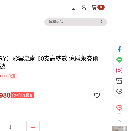
0
RY】彩雲之南 60支高紗數 涼感萊賽爾
涼被
1,000免運
980
官網限定優惠