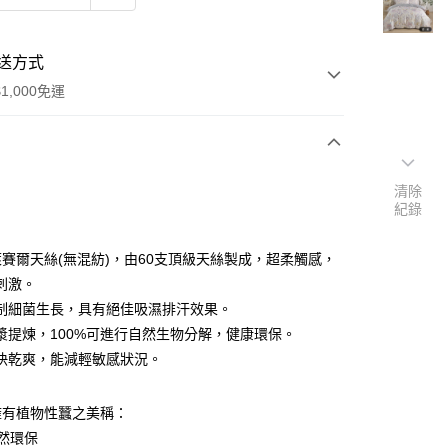
送方式
1,000免運
次付款
清除
紀錄
期付款
0 利率 每期
NT$893
21家銀行
%萊賽爾天絲(無混紡)，由60支頂級天絲製成，超柔觸感，
0 利率 每期
NT$446
21家銀行
庫商業銀行
第一商業銀行
刺激。
業銀行
彰化商業銀行
 0 利率 每期
NT$223
21家銀行
制細菌生長，具有絕佳吸濕排汗效果。
庫商業銀行
第一商業銀行
業儲蓄銀行
台北富邦商業銀行
業銀行
彰化商業銀行
漿提煉，100%可進行自然生物分解，健康環保。
庫商業銀行
第一商業銀行
華商業銀行
兆豐國際商業銀行
業儲蓄銀行
台北富邦商業銀行
快乾爽，能減輕敏感狀況。
業銀行
彰化商業銀行
小企業銀行
台中商業銀行
華商業銀行
兆豐國際商業銀行
業儲蓄銀行
台北富邦商業銀行
台灣）商業銀行
華泰商業銀行
小企業銀行
台中商業銀行
華商業銀行
兆豐國際商業銀行
業銀行
遠東國際商業銀行
擁有植物性蠶之美稱：
台灣）商業銀行
華泰商業銀行
小企業銀行
台中商業銀行
業銀行
永豐商業銀行
業銀行
遠東國際商業銀行
然環保
台灣）商業銀行
華泰商業銀行