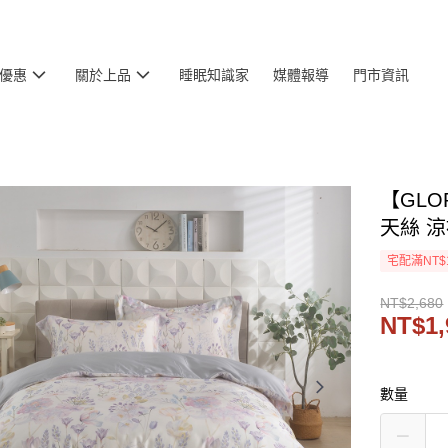
優惠
關於上品
睡眠知識家
媒體報導
門市資訊
【GLO
天絲 
宅配滿NT$
NT$2,680
NT$1,
數量