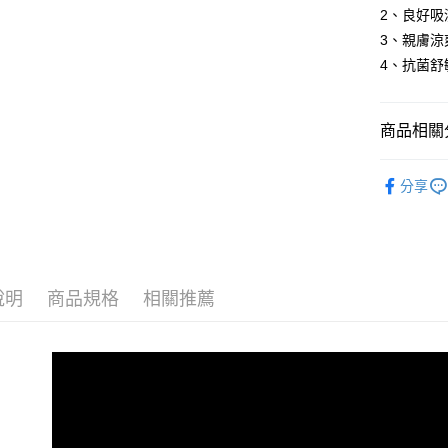
玉山商
悠遊付
元大商
2、良好吸
聯邦商
台新國
玉山商
元大商
3、親膚涼
台灣樂
Google Pa
台新國
玉山商
4、抗菌
台灣樂
台新國
全盈+PAY
台灣樂
AFTEE先
商品相關分
相關說明
【關於「A
絲滑天絲｜
ATM付款
AFTEE
分享
便利好安
［GLOR
１．簡單
２．便利
優質寢具｜
運送方式
３．安心
宅配
【「AFT
說明
商品規格
相關推薦
每筆NT$1
１．於結帳
付」結帳
２．訂單
３．收到繳
／ATM／
※ 請注意
絡購買商品
先享後付