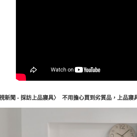
※ 交易是
是否繳費成
付客戶支
【注意事
１．透過由
交易，需
求債權轉
２．關於
https://aft
３．未成
「AFTE
任。
４．使用「
即時審查
結果請求
５．嚴禁
形，恩沛
視新聞 - 採訪上品寢具〉 不用擔心買到劣質品，上品寢
動。