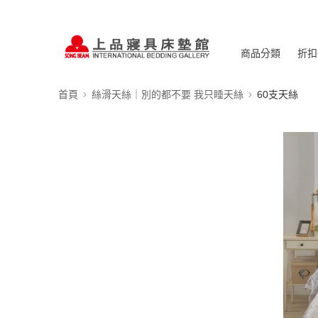
商品分類
折扣
首頁
絲滑天絲｜別的都不要 我只睡天絲
60支天絲