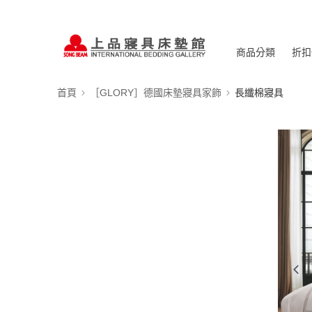
商品分類
折扣
首頁
［GLORY］德國床墊寢具家飾
長纖棉寢具