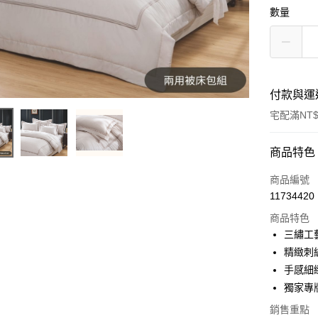
數量
付款與運
宅配滿NT$
付款方式
商品特色
信用卡一
商品編號
11734420
信用卡分
商品特色
3 期 
三繡工
6 期 
合作金
精緻刺
華南商
12 期
手感細
合作金
上海商
華南商
獨家專
合作金
LINE Pay
國泰世
上海商
華南商
銷售重點
臺灣中
國泰世