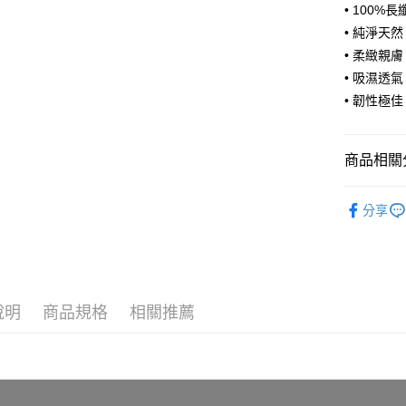
Apple Pay
上海商
匯豐（
• 100%
臺灣中
國泰世
聯邦商
• 純淨天然
匯豐（
街口支付
臺灣中
元大商
聯邦商
• 柔緻親膚
匯豐（
玉山商
悠遊付
元大商
• 吸濕透氣
聯邦商
台新國
玉山商
元大商
• 韌性極佳
台灣樂
Google Pa
台新國
玉山商
台灣樂
台新國
全盈+PAY
台灣樂
商品相關分
AFTEE先
相關說明
［GLOR
分享
【關於「A
ATM付款
AFTEE
便利好安
１．簡單
２．便利
運送方式
３．安心
說明
商品規格
相關推薦
宅配
【「AFT
每筆NT$1
１．於結帳
付」結帳
２．訂單
３．收到繳