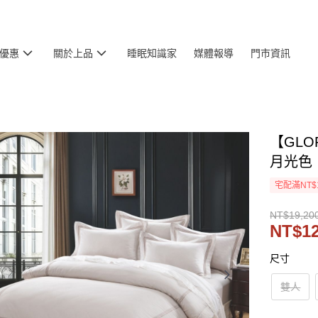
優惠
關於上品
睡眠知識家
媒體報導
門市資訊
【GL
月光色
宅配滿NT$
NT$19,20
NT$12
尺寸
雙人