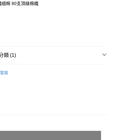
業儲蓄銀行
台北富邦商業銀行
台灣）商業銀行
華泰商業銀行
長纖細棉 80支頂級棉織
小企業銀行
台中商業銀行
華商業銀行
兆豐國際商業銀行
業銀行
遠東國際商業銀行
台灣）商業銀行
華泰商業銀行
小企業銀行
台中商業銀行
業銀行
永豐商業銀行
業銀行
遠東國際商業銀行
台灣）商業銀行
華泰商業銀行
業銀行
星展（台灣）商業銀行
業銀行
永豐商業銀行
業銀行
遠東國際商業銀行
際商業銀行
中國信託商業銀行
業銀行
星展（台灣）商業銀行
業銀行
永豐商業銀行
天信用卡公司
y
際商業銀行
中國信託商業銀行
業銀行
星展（台灣）商業銀行
天信用卡公司
際商業銀行
中國信託商業銀行
天信用卡公司
類 (1)
享後付
Y］德國床墊寢具家飾
長纖棉寢具
客服
FTEE先享後付」】
先享後付是「在收到商品之後才付款」的支付方式。 讓您購物簡單
心！
：不需註冊會員、不需綁卡、不需儲值。
：只要手機號碼，簡訊認證，即可結帳。
：先確認商品／服務後，再付款。
EE先享後付」結帳流程】
00，滿NT$1,000(含以上)免運費
方式選擇「AFTEE先享後付」後，將跳轉至「AFTEE先享後
頁面，進行簡訊認證並確認金額後，即可完成結帳。
成立數日內，您將收到繳費通知簡訊。
費通知簡訊後14天內，點擊此簡訊中的連結，可透過四大超商