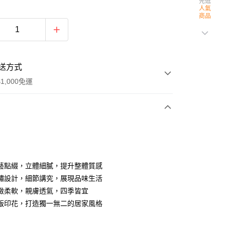
先逛
人氣
商品
送方式
1,000免運
次付款
期付款
0 利率 每期
NT$4,266
21家銀行
藝點綴，立體細膩，提升整體質感
0 利率 每期
NT$2,133
21家銀行
庫商業銀行
第一商業銀行
繡設計，細節講究，展現品味生活
業銀行
彰化商業銀行
 0 利率 每期
NT$1,066
21家銀行
緻柔軟，親膚透氣，四季皆宜
庫商業銀行
第一商業銀行
業儲蓄銀行
台北富邦商業銀行
業銀行
彰化商業銀行
版印花，打造獨一無二的居家風格
庫商業銀行
第一商業銀行
華商業銀行
兆豐國際商業銀行
業儲蓄銀行
台北富邦商業銀行
業銀行
彰化商業銀行
小企業銀行
台中商業銀行
華商業銀行
兆豐國際商業銀行