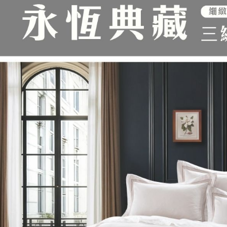
／ATM／
※ 請注意
絡購買商品
先享後付
※ 交易是
是否繳費成
付客戶支
【注意事
１．透過由
交易，需
求債權轉
２．關於
https://aft
３．未成
「AFTE
任。
４．使用「
即時審查
結果請求
５．嚴禁
形，恩沛
動。