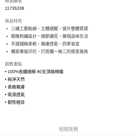
商品編號
信用卡分期付款
11735338
3 期 0 利率 每期
NT$4,266
21家銀行
商品特色
6 期 0 利率 每期
NT$2,133
21家銀行
合作金庫商業銀行
第一商業銀行
三繡工藝點綴，立體細膩，提升整體質感
華南商業銀行
彰化商業銀行
12 期 0 利率 每期
NT$1,066
21家銀行
合作金庫商業銀行
第一商業銀行
精緻刺繡設計，細節講究，展現品味生活
上海商業儲蓄銀行
台北富邦商業銀行
華南商業銀行
彰化商業銀行
合作金庫商業銀行
第一商業銀行
LINE Pay
國泰世華商業銀行
兆豐國際商業銀行
手感細緻柔軟，親膚透氣，四季皆宜
上海商業儲蓄銀行
台北富邦商業銀行
華南商業銀行
彰化商業銀行
臺灣中小企業銀行
台中商業銀行
獨家專版印花，打造獨一無二的居家風格
國泰世華商業銀行
兆豐國際商業銀行
Apple Pay
上海商業儲蓄銀行
台北富邦商業銀行
匯豐（台灣）商業銀行
華泰商業銀行
臺灣中小企業銀行
台中商業銀行
國泰世華商業銀行
兆豐國際商業銀行
聯邦商業銀行
遠東國際商業銀行
銷售重點
匯豐（台灣）商業銀行
華泰商業銀行
街口支付
臺灣中小企業銀行
台中商業銀行
元大商業銀行
永豐商業銀行
• 100%長纖細棉 80支頂級棉織
聯邦商業銀行
遠東國際商業銀行
匯豐（台灣）商業銀行
華泰商業銀行
玉山商業銀行
星展（台灣）商業銀行
悠遊付
元大商業銀行
永豐商業銀行
• 純淨天然
聯邦商業銀行
遠東國際商業銀行
台新國際商業銀行
中國信託商業銀行
玉山商業銀行
星展（台灣）商業銀行
• 柔緻親膚
元大商業銀行
永豐商業銀行
台灣樂天信用卡公司
Google Pay
台新國際商業銀行
中國信託商業銀行
玉山商業銀行
星展（台灣）商業銀行
• 吸濕透氣
台灣樂天信用卡公司
台新國際商業銀行
中國信託商業銀行
全盈+PAY
• 韌性極佳
台灣樂天信用卡公司
AFTEE先享後付
相關說明
【關於「AFTEE先享後付」】
相關推薦
ATM付款
AFTEE先享後付是「在收到商品之後才付款」的支付方式。 讓您購物簡單
便利好安心！