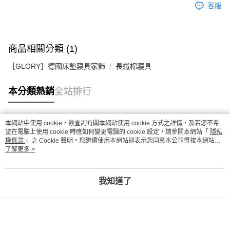
客服
１．簡單：不需註冊會員、不需綁卡、不需儲值。
運送方式
２．便利：只要手機號碼，簡訊認證，即可結帳。
３．安心：先確認商品／服務後，再付款。
宅配
每筆NT$100，滿NT$1,000(含以上)免運費
【「AFTEE先享後付」結帳流程】
商品相關分類 (1)
１．於結帳方式選擇「AFTEE先享後付」後，將跳轉至「AFTEE先享後付」
結帳頁面，進行簡訊認證並確認金額後，即可完成結帳。
［GLORY］德國床墊寢具家飾
長纖棉寢具
２．訂單成立數日內，您將收到繳費通知簡訊。
３．收到繳費通知簡訊後14天內，點擊此簡訊中的連結，可透過四大超商／
本分類熱銷
全站排行
ATM／網路銀行／等多元方式進行付款，方視為交易完成。
※ 請注意：結帳手續完成當下不需立刻繳費，但若您需要取消訂單，請聯絡
購買商品的店家。未經商家同意取消之訂單仍視為有效，需透過AFTEE先享
後付繳納相關費用。
本網站中使用 cookie，欲查詢有關本網站使用 cookie 方式之詳情，及若您不希
※ 交易是否成功請以「AFTEE先享後付 」之結帳頁面顯示為準，若有關於
熱門標籤
望在電腦上使用 cookie 時應如何變更電腦的 cookie 設定，請參閱本網站「
隱私
是否繳費成功／繳費後需取消欲退款等相關疑問，請聯繫「AFTEE先享後付
權條款
」之 Cookie 聲明。您繼續使用本網站即表示您同意本公司得按本網站使
客戶支援中心」
https://netprotections.freshdesk.com/support/home
用條款之 Cookie 聲明使用 cookie。
了解更多 >
【注意事項】
１．透過由恩沛科技股份有限公司提供之「AFTEE先享後付」服務完成之交
我知道了
易，需依本服務之必要範圍內提供個人資料，並將交易相關給付款項請求債
權轉讓予恩沛科技股份有限公司。
２．關於個人資料處理事宜，請瀏覽以下網址：
https://aftee.tw/terms/#terms3
３．未成年的使用者請事先徵得法定代理人或監護人之同意方可使用