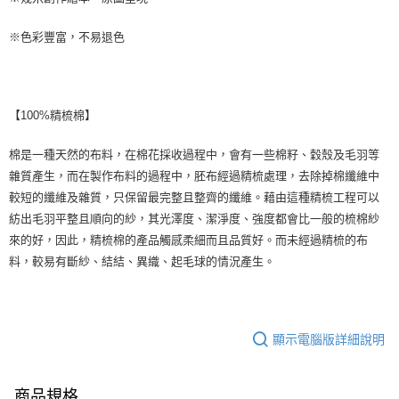
※色彩豐富，不易退色
【100%精梳棉】
棉是一種天然的布料，在棉花採收過程中，會有一些棉籽、穀殼及毛羽等
雜質產生，而在製作布料的過程中，胚布經過精梳處理，去除掉棉纖維中
較短的纖維及雜質，只保留最完整且整齊的纖維。藉由這種精梳工程可以
紡出毛羽平整且順向的紗，其光澤度、潔淨度、強度都會比一般的梳棉紗
來的好，因此，精梳棉的產品觸感柔細而且品質好。而未經過精梳的布
料，較易有斷紗、結結、異織、起毛球的情況產生。
顯示電腦版詳細說明
商品規格