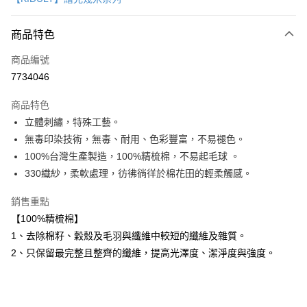
信用卡分期付款
3 期 0 利率 每期
NT$2,993
21家銀行
商品特色
6 期 0 利率 每期
NT$1,496
21家銀行
合作金庫商業銀行
第一商業銀行
商品編號
華南商業銀行
彰化商業銀行
12 期 0 利率 每期
NT$748
21家銀行
合作金庫商業銀行
第一商業銀行
7734046
上海商業儲蓄銀行
台北富邦商業銀行
華南商業銀行
彰化商業銀行
合作金庫商業銀行
第一商業銀行
LINE Pay
國泰世華商業銀行
兆豐國際商業銀行
上海商業儲蓄銀行
台北富邦商業銀行
商品特色
華南商業銀行
彰化商業銀行
臺灣中小企業銀行
台中商業銀行
國泰世華商業銀行
兆豐國際商業銀行
立體刺繡，特殊工藝。
Apple Pay
上海商業儲蓄銀行
台北富邦商業銀行
匯豐（台灣）商業銀行
華泰商業銀行
臺灣中小企業銀行
台中商業銀行
國泰世華商業銀行
兆豐國際商業銀行
無毒印染技術，無毒、耐用、色彩豐富，不易褪色。
聯邦商業銀行
遠東國際商業銀行
匯豐（台灣）商業銀行
華泰商業銀行
街口支付
臺灣中小企業銀行
台中商業銀行
元大商業銀行
永豐商業銀行
100%台灣生產製造，100%精梳棉，不易起毛球 。
聯邦商業銀行
遠東國際商業銀行
匯豐（台灣）商業銀行
華泰商業銀行
玉山商業銀行
星展（台灣）商業銀行
悠遊付
330織紗，柔軟處理，彷彿徜徉於棉花田的輕柔觸感。
元大商業銀行
永豐商業銀行
聯邦商業銀行
遠東國際商業銀行
台新國際商業銀行
中國信託商業銀行
玉山商業銀行
星展（台灣）商業銀行
元大商業銀行
永豐商業銀行
台灣樂天信用卡公司
Google Pay
銷售重點
台新國際商業銀行
中國信託商業銀行
玉山商業銀行
星展（台灣）商業銀行
台灣樂天信用卡公司
【100%精梳棉】
台新國際商業銀行
中國信託商業銀行
全盈+PAY
1、去除棉籽、穀殼及毛羽與纖維中較短的纖維及雜質。
台灣樂天信用卡公司
AFTEE先享後付
2、只保留最完整且整齊的纖維，提高光澤度、潔淨度與強度。
相關說明
【關於「AFTEE先享後付」】
ATM付款
AFTEE先享後付是「在收到商品之後才付款」的支付方式。 讓您購物簡單
便利好安心！