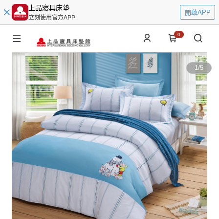
上品寢具床墊
開啟APP
立刻使用官方APP
0
1
/
5