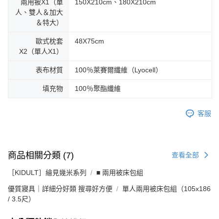
兩用被X1（單
150X210cm、180X210cm
人、雙人＆加大
＆特大）
歐式枕套
48X75cm
X2（單人X1）
表布材質
100％萊賽爾纖維（Lyocell）
填充物
100％聚酯纖維
客服
商品相關分類 (7)
查看全部
［KIDULT］繪見幾米系列
■ 兩用被床包組
優質寢具｜詳細分好類 搜尋好方便
單人兩用被床包組（105x186
/ 3.5尺）