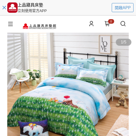
上品寢具床墊
開啟APP
立刻使用官方APP
0
1
/
5