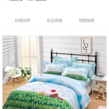
１．簡單：不需註冊會員、不需綁卡、不需儲值。
運送方式
２．便利：只要手機號碼，簡訊認證，即可結帳。
３．安心：先確認商品／服務後，再付款。
宅配
詳細說明
商品規格
相關推薦
每筆NT$100，滿NT$1,000(含以上)免運費
【「AFTEE先享後付」結帳流程】
１．於結帳方式選擇「AFTEE先享後付」後，將跳轉至「AFTEE先享後付」
結帳頁面，進行簡訊認證並確認金額後，即可完成結帳。
２．訂單成立數日內，您將收到繳費通知簡訊。
３．收到繳費通知簡訊後14天內，點擊此簡訊中的連結，可透過四大超商／
ATM／網路銀行／等多元方式進行付款，方視為交易完成。
※ 請注意：結帳手續完成當下不需立刻繳費，但若您需要取消訂單，請聯絡
購買商品的店家。未經商家同意取消之訂單仍視為有效，需透過AFTEE先享
後付繳納相關費用。
※ 交易是否成功請以「AFTEE先享後付 」之結帳頁面顯示為準，若有關於
是否繳費成功／繳費後需取消欲退款等相關疑問，請聯繫「AFTEE先享後付
客戶支援中心」
https://netprotections.freshdesk.com/support/home
【注意事項】
１．透過由恩沛科技股份有限公司提供之「AFTEE先享後付」服務完成之交
易，需依本服務之必要範圍內提供個人資料，並將交易相關給付款項請求債
權轉讓予恩沛科技股份有限公司。
２．關於個人資料處理事宜，請瀏覽以下網址：
https://aftee.tw/terms/#terms3
３．未成年的使用者請事先徵得法定代理人或監護人之同意方可使用