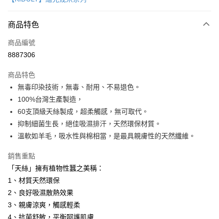
信用卡分期付款
3 期 0 利率 每期
NT$2,893
21家銀行
商品特色
6 期 0 利率 每期
NT$1,446
21家銀行
合作金庫商業銀行
第一商業銀行
商品編號
華南商業銀行
彰化商業銀行
12 期 0 利率 每期
NT$723
21家銀行
合作金庫商業銀行
第一商業銀行
8887306
上海商業儲蓄銀行
台北富邦商業銀行
華南商業銀行
彰化商業銀行
合作金庫商業銀行
第一商業銀行
LINE Pay
國泰世華商業銀行
兆豐國際商業銀行
上海商業儲蓄銀行
台北富邦商業銀行
商品特色
華南商業銀行
彰化商業銀行
臺灣中小企業銀行
台中商業銀行
國泰世華商業銀行
兆豐國際商業銀行
無毒印染技術，無毒、耐用、不易退色。
Apple Pay
上海商業儲蓄銀行
台北富邦商業銀行
匯豐（台灣）商業銀行
華泰商業銀行
臺灣中小企業銀行
台中商業銀行
國泰世華商業銀行
兆豐國際商業銀行
100%台灣生產製造，
聯邦商業銀行
遠東國際商業銀行
匯豐（台灣）商業銀行
華泰商業銀行
街口支付
臺灣中小企業銀行
台中商業銀行
元大商業銀行
永豐商業銀行
60支頂級天絲製成，超柔觸感，無可取代。
聯邦商業銀行
遠東國際商業銀行
匯豐（台灣）商業銀行
華泰商業銀行
玉山商業銀行
星展（台灣）商業銀行
悠遊付
抑制細菌生長，絕佳吸濕排汗，天然環保材質。
元大商業銀行
永豐商業銀行
聯邦商業銀行
遠東國際商業銀行
台新國際商業銀行
中國信託商業銀行
玉山商業銀行
星展（台灣）商業銀行
溫軟如羊毛，吸水性與棉相當，是最具親膚性的天然纖維。
元大商業銀行
永豐商業銀行
台灣樂天信用卡公司
Google Pay
台新國際商業銀行
中國信託商業銀行
玉山商業銀行
星展（台灣）商業銀行
台灣樂天信用卡公司
銷售重點
台新國際商業銀行
中國信託商業銀行
全盈+PAY
「天絲」擁有植物性蠶之美稱：
台灣樂天信用卡公司
AFTEE先享後付
1、材質天然環保
相關說明
2、良好吸濕散熱效果
【關於「AFTEE先享後付」】
3、親膚涼爽，觸感輕柔
ATM付款
AFTEE先享後付是「在收到商品之後才付款」的支付方式。 讓您購物簡單
4、抗菌舒敏，平衡呵護肌膚
便利好安心！