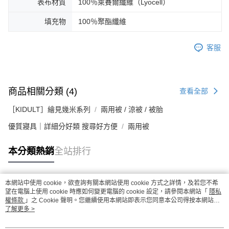
表布材質
100％萊賽爾纖維（Lyocell）
填充物
100％聚酯纖維
客服
商品相關分類 (4)
查看全部
［KIDULT］繪見幾米系列
兩用被 / 涼被 / 被胎
優質寢具｜詳細分好類 搜尋好方便
兩用被
本分類熱銷
全站排行
本網站中使用 cookie，欲查詢有關本網站使用 cookie 方式之詳情，及若您不希
熱門標籤
望在電腦上使用 cookie 時應如何變更電腦的 cookie 設定，請參閱本網站「
隱私
權條款
」之 Cookie 聲明。您繼續使用本網站即表示您同意本公司得按本網站使
用條款之 Cookie 聲明使用 cookie。
了解更多 >