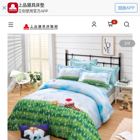
上品寢具床墊
開啟APP
立刻使用官方APP
0
1
/
4