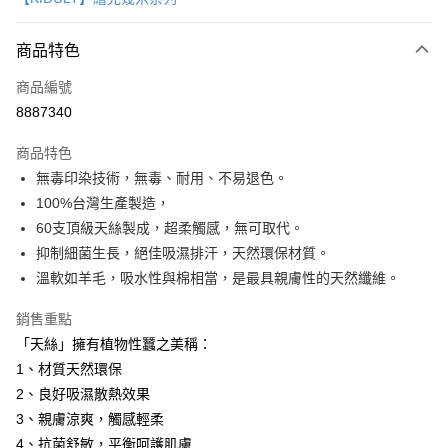
信用卡分期付款
3 期 0 利率 每期
NT$2,093
21家銀行
商品特色
6 期 0 利率 每期
NT$1,046
21家銀行
合作金庫商業銀行
第一商業銀行
商品編號
華南商業銀行
彰化商業銀行
12 期 0 利率 每期
NT$523
21家銀行
合作金庫商業銀行
第一商業銀行
8887340
上海商業儲蓄銀行
台北富邦商業銀行
華南商業銀行
彰化商業銀行
合作金庫商業銀行
第一商業銀行
LINE Pay
國泰世華商業銀行
兆豐國際商業銀行
上海商業儲蓄銀行
台北富邦商業銀行
商品特色
華南商業銀行
彰化商業銀行
臺灣中小企業銀行
台中商業銀行
國泰世華商業銀行
兆豐國際商業銀行
無毒印染技術，無毒、耐用、不易退色。
Apple Pay
上海商業儲蓄銀行
台北富邦商業銀行
匯豐（台灣）商業銀行
華泰商業銀行
臺灣中小企業銀行
台中商業銀行
國泰世華商業銀行
兆豐國際商業銀行
100%台灣生產製造，
聯邦商業銀行
遠東國際商業銀行
匯豐（台灣）商業銀行
華泰商業銀行
街口支付
臺灣中小企業銀行
台中商業銀行
元大商業銀行
永豐商業銀行
60支頂級天絲製成，超柔觸感，無可取代。
聯邦商業銀行
遠東國際商業銀行
匯豐（台灣）商業銀行
華泰商業銀行
玉山商業銀行
星展（台灣）商業銀行
悠遊付
抑制細菌生長，絕佳吸濕排汗，天然環保材質。
元大商業銀行
永豐商業銀行
聯邦商業銀行
遠東國際商業銀行
台新國際商業銀行
中國信託商業銀行
玉山商業銀行
星展（台灣）商業銀行
溫軟如羊毛，吸水性與棉相當，是最具親膚性的天然纖維。
元大商業銀行
永豐商業銀行
台灣樂天信用卡公司
Google Pay
台新國際商業銀行
中國信託商業銀行
玉山商業銀行
星展（台灣）商業銀行
台灣樂天信用卡公司
銷售重點
台新國際商業銀行
中國信託商業銀行
全盈+PAY
「天絲」擁有植物性蠶之美稱：
台灣樂天信用卡公司
AFTEE先享後付
1、材質天然環保
相關說明
2、良好吸濕散熱效果
【關於「AFTEE先享後付」】
3、親膚涼爽，觸感輕柔
ATM付款
AFTEE先享後付是「在收到商品之後才付款」的支付方式。 讓您購物簡單
4、抗菌舒敏，平衡呵護肌膚
便利好安心！