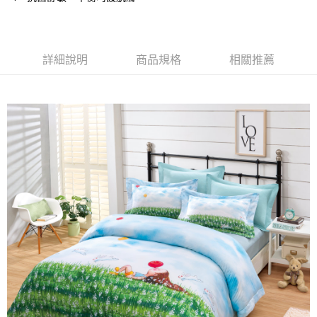
１．簡單：不需註冊會員、不需綁卡、不需儲值。
運送方式
２．便利：只要手機號碼，簡訊認證，即可結帳。
３．安心：先確認商品／服務後，再付款。
宅配
詳細說明
商品規格
相關推薦
每筆NT$100，滿NT$1,000(含以上)免運費
【「AFTEE先享後付」結帳流程】
１．於結帳方式選擇「AFTEE先享後付」後，將跳轉至「AFTEE先享後付」
結帳頁面，進行簡訊認證並確認金額後，即可完成結帳。
２．訂單成立數日內，您將收到繳費通知簡訊。
３．收到繳費通知簡訊後14天內，點擊此簡訊中的連結，可透過四大超商／
ATM／網路銀行／等多元方式進行付款，方視為交易完成。
※ 請注意：結帳手續完成當下不需立刻繳費，但若您需要取消訂單，請聯絡
購買商品的店家。未經商家同意取消之訂單仍視為有效，需透過AFTEE先享
後付繳納相關費用。
※ 交易是否成功請以「AFTEE先享後付 」之結帳頁面顯示為準，若有關於
是否繳費成功／繳費後需取消欲退款等相關疑問，請聯繫「AFTEE先享後付
客戶支援中心」
https://netprotections.freshdesk.com/support/home
【注意事項】
１．透過由恩沛科技股份有限公司提供之「AFTEE先享後付」服務完成之交
易，需依本服務之必要範圍內提供個人資料，並將交易相關給付款項請求債
權轉讓予恩沛科技股份有限公司。
２．關於個人資料處理事宜，請瀏覽以下網址：
https://aftee.tw/terms/#terms3
３．未成年的使用者請事先徵得法定代理人或監護人之同意方可使用