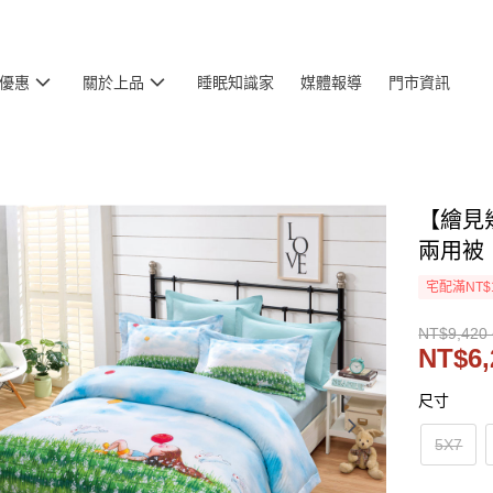
優惠
關於上品
睡眠知識家
媒體報導
門市資訊
【繪見
兩用被
宅配滿NT$
NT$9,420 
NT$6,
尺寸
5X7