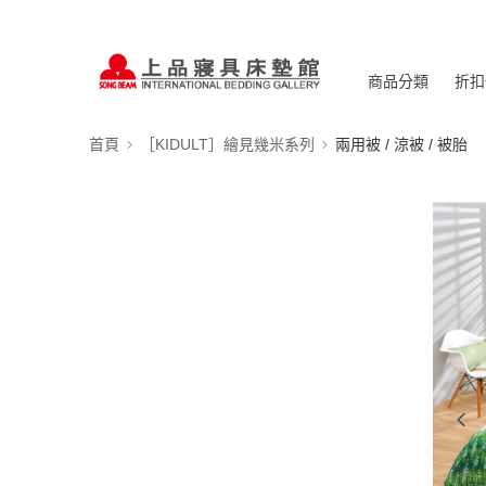
商品分類
折扣
首頁
［KIDULT］繪見幾米系列
兩用被 / 涼被 / 被胎