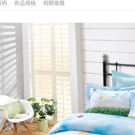
／ATM／
說明
商品規格
相關推薦
※ 請注意
絡購買商品
先享後付
※ 交易是
是否繳費成
付客戶支
【注意事
１．透過由
交易，需
求債權轉
２．關於
https://aft
３．未成
「AFTE
任。
４．使用「
即時審查
結果請求
５．嚴禁
形，恩沛
動。