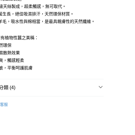
業儲蓄銀行
台北富邦商業銀行
台灣）商業銀行
華泰商業銀行
小企業銀行
台中商業銀行
頂級天絲製成，超柔觸感，無可取代。
華商業銀行
兆豐國際商業銀行
業銀行
遠東國際商業銀行
台灣）商業銀行
華泰商業銀行
菌生長，絕佳吸濕排汗，天然環保材質。
小企業銀行
台中商業銀行
業銀行
永豐商業銀行
業銀行
遠東國際商業銀行
台灣）商業銀行
華泰商業銀行
羊毛，吸水性與棉相當，是最具親膚性的天然纖維。
業銀行
星展（台灣）商業銀行
業銀行
永豐商業銀行
業銀行
遠東國際商業銀行
際商業銀行
中國信託商業銀行
業銀行
星展（台灣）商業銀行
業銀行
永豐商業銀行
天信用卡公司
y
際商業銀行
中國信託商業銀行
擁有植物性蠶之美稱：
業銀行
星展（台灣）商業銀行
天信用卡公司
然環保
際商業銀行
中國信託商業銀行
天信用卡公司
濕散熱效果
享後付
爽，觸感輕柔
舒敏，平衡呵護肌膚
FTEE先享後付」】
先享後付是「在收到商品之後才付款」的支付方式。 讓您購物簡單
心！
：不需註冊會員、不需綁卡、不需儲值。
類 (4)
：只要手機號碼，簡訊認證，即可結帳。
：先確認商品／服務後，再付款。
LT］繪見幾米系列
兩用被 / 涼被 / 被胎
客服
EE先享後付」結帳流程】
詳細分好類 搜尋好方便
兩用被
00，滿NT$1,000(含以上)免運費
方式選擇「AFTEE先享後付」後，將跳轉至「AFTEE先享後
別的都不要 我只睡天絲
頁面，進行簡訊認證並確認金額後，即可完成結帳。
60支天絲
成立數日內，您將收到繳費通知簡訊。
厚暖被胎 為寒冬預備被
兩用被 / 被單
費通知簡訊後14天內，點擊此簡訊中的連結，可透過四大超商