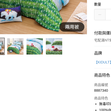
數量
付款與運
宅配滿NT$
付款方式
品牌
信用卡一
【KIDU
信用卡分
商品特色
3 期 
商品編號
6 期 
合作金
8887340
華南商
12 期
合作金
上海商
商品特色
華南商
合作金
LINE Pay
國泰世
無毒印
上海商
華南商
臺灣中
100
國泰世