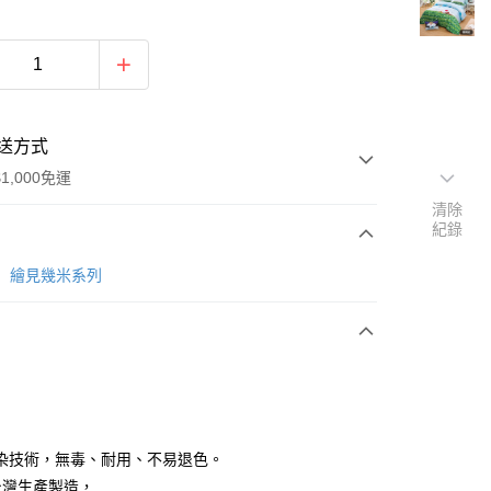
送方式
1,000免運
清除
紀錄
次付款
LT】繪見幾米系列
期付款
0 利率 每期
NT$2,093
21家銀行
0 利率 每期
NT$1,046
21家銀行
庫商業銀行
第一商業銀行
業銀行
彰化商業銀行
 0 利率 每期
NT$523
21家銀行
庫商業銀行
第一商業銀行
業儲蓄銀行
台北富邦商業銀行
業銀行
彰化商業銀行
庫商業銀行
第一商業銀行
華商業銀行
兆豐國際商業銀行
染技術，無毒、耐用、不易退色。
業儲蓄銀行
台北富邦商業銀行
業銀行
彰化商業銀行
小企業銀行
台中商業銀行
%台灣生產製造，
華商業銀行
兆豐國際商業銀行