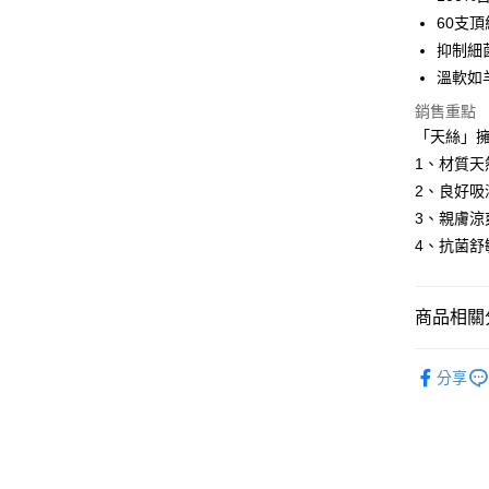
Apple Pay
上海商
匯豐（
臺灣中
60支
國泰世
聯邦商
匯豐（
街口支付
抑制細
臺灣中
元大商
聯邦商
匯豐（
溫軟如
玉山商
悠遊付
元大商
聯邦商
台新國
玉山商
銷售重點
元大商
台灣樂
Google Pa
台新國
「天絲」
玉山商
台灣樂
1、材質天
台新國
全盈+PAY
台灣樂
2、良好吸
AFTEE先
3、親膚涼
相關說明
4、抗菌
【關於「A
ATM付款
AFTEE
便利好安
１．簡單
商品相關分
２．便利
運送方式
３．安心
［KIDU
分享
宅配
【「AFT
優質寢具｜
每筆NT$1
１．於結帳
絲滑天絲｜
付」結帳
２．訂單
棉被專區｜
３．收到繳