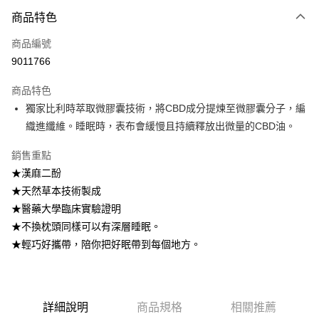
3 期 0 利率 每期
NT$666
21家銀行
商品特色
6 期 0 利率 每期
NT$333
21家銀行
合作金庫商業銀行
第一商業銀行
商品編號
華南商業銀行
彰化商業銀行
12 期 0 利率 每期
NT$166
21家銀行
合作金庫商業銀行
第一商業銀行
9011766
上海商業儲蓄銀行
台北富邦商業銀行
華南商業銀行
彰化商業銀行
合作金庫商業銀行
第一商業銀行
LINE Pay
國泰世華商業銀行
兆豐國際商業銀行
上海商業儲蓄銀行
台北富邦商業銀行
商品特色
華南商業銀行
彰化商業銀行
臺灣中小企業銀行
台中商業銀行
國泰世華商業銀行
兆豐國際商業銀行
獨家比利時萃取微膠囊技術，將CBD成分提煉至微膠囊分子，編
Apple Pay
上海商業儲蓄銀行
台北富邦商業銀行
匯豐（台灣）商業銀行
華泰商業銀行
臺灣中小企業銀行
台中商業銀行
國泰世華商業銀行
兆豐國際商業銀行
織進纖維。睡眠時，表布會緩慢且持續釋放出微量的CBD油。
聯邦商業銀行
遠東國際商業銀行
匯豐（台灣）商業銀行
華泰商業銀行
街口支付
臺灣中小企業銀行
台中商業銀行
元大商業銀行
永豐商業銀行
聯邦商業銀行
遠東國際商業銀行
匯豐（台灣）商業銀行
華泰商業銀行
銷售重點
玉山商業銀行
星展（台灣）商業銀行
悠遊付
元大商業銀行
永豐商業銀行
聯邦商業銀行
遠東國際商業銀行
台新國際商業銀行
中國信託商業銀行
★漢麻二酚
玉山商業銀行
星展（台灣）商業銀行
元大商業銀行
永豐商業銀行
台灣樂天信用卡公司
Google Pay
★天然草本技術製成
台新國際商業銀行
中國信託商業銀行
玉山商業銀行
星展（台灣）商業銀行
台灣樂天信用卡公司
★醫藥大學臨床實驗證明
台新國際商業銀行
中國信託商業銀行
全盈+PAY
★不換枕頭同樣可以有深層睡眠。
台灣樂天信用卡公司
AFTEE先享後付
★輕巧好攜帶，陪你把好眠帶到每個地方。
相關說明
【關於「AFTEE先享後付」】
ATM付款
AFTEE先享後付是「在收到商品之後才付款」的支付方式。 讓您購物簡單
便利好安心！
詳細說明
商品規格
相關推薦
１．簡單：不需註冊會員、不需綁卡、不需儲值。