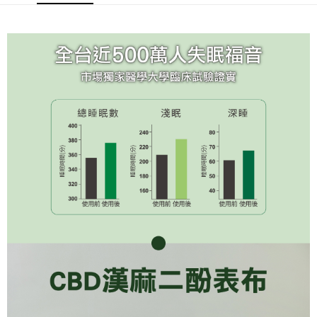
運送方式
２．便利：只要手機號碼，簡訊認證，即可結帳。
３．安心：先確認商品／服務後，再付款。
宅配
每筆NT$100，滿NT$1,000(含以上)免運費
【「AFTEE先享後付」結帳流程】
１．於結帳方式選擇「AFTEE先享後付」後，將跳轉至「AFTEE先享後付」
結帳頁面，進行簡訊認證並確認金額後，即可完成結帳。
２．訂單成立數日內，您將收到繳費通知簡訊。
３．收到繳費通知簡訊後14天內，點擊此簡訊中的連結，可透過四大超商／
ATM／網路銀行／等多元方式進行付款，方視為交易完成。
※ 請注意：結帳手續完成當下不需立刻繳費，但若您需要取消訂單，請聯絡
購買商品的店家。未經商家同意取消之訂單仍視為有效，需透過AFTEE先享
後付繳納相關費用。
※ 交易是否成功請以「AFTEE先享後付 」之結帳頁面顯示為準，若有關於
是否繳費成功／繳費後需取消欲退款等相關疑問，請聯繫「AFTEE先享後付
客戶支援中心」
https://netprotections.freshdesk.com/support/home
【注意事項】
１．透過由恩沛科技股份有限公司提供之「AFTEE先享後付」服務完成之交
易，需依本服務之必要範圍內提供個人資料，並將交易相關給付款項請求債
權轉讓予恩沛科技股份有限公司。
２．關於個人資料處理事宜，請瀏覽以下網址：
https://aftee.tw/terms/#terms3
３．未成年的使用者請事先徵得法定代理人或監護人之同意方可使用
「AFTEE先享後付」，若未經同意申辦者引起之損失，本公司不負相關責
任。