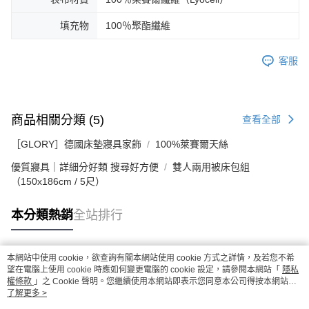
填充物
100％聚酯纖維
客服
商品相關分類 (5)
查看全部
［GLORY］德國床墊寢具家飾
100%萊賽爾天絲
優質寢具｜詳細分好類 搜尋好方便
雙人兩用被床包組
（150x186cm / 5尺）
本分類熱銷
全站排行
本網站中使用 cookie，欲查詢有關本網站使用 cookie 方式之詳情，及若您不希
熱門標籤
望在電腦上使用 cookie 時應如何變更電腦的 cookie 設定，請參閱本網站「
隱私
權條款
」之 Cookie 聲明。您繼續使用本網站即表示您同意本公司得按本網站使
用條款之 Cookie 聲明使用 cookie。
了解更多 >