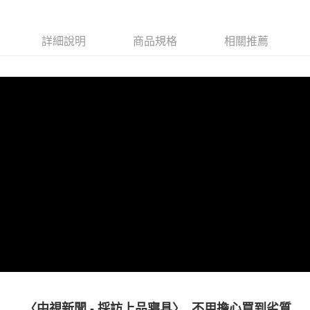
１．簡單：不需註冊會員、不需綁卡、不需儲值。
運送方式
２．便利：只要手機號碼，簡訊認證，即可結帳。
３．安心：先確認商品／服務後，再付款。
詳細說明
商品規格
相關推薦
宅配
每筆NT$100，滿NT$1,000(含以上)免運費
【「AFTEE先享後付」結帳流程】
１．於結帳方式選擇「AFTEE先享後付」後，將跳轉至「AFTEE先享後付」
結帳頁面，進行簡訊認證並確認金額後，即可完成結帳。
２．訂單成立數日內，您將收到繳費通知簡訊。
３．收到繳費通知簡訊後14天內，點擊此簡訊中的連結，可透過四大超商／
ATM／網路銀行／等多元方式進行付款，方視為交易完成。
※ 請注意：結帳手續完成當下不需立刻繳費，但若您需要取消訂單，請聯絡
購買商品的店家。未經商家同意取消之訂單仍視為有效，需透過AFTEE先享
後付繳納相關費用。
※ 交易是否成功請以「AFTEE先享後付 」之結帳頁面顯示為準，若有關於
是否繳費成功／繳費後需取消欲退款等相關疑問，請聯繫「AFTEE先享後付
客戶支援中心」
https://netprotections.freshdesk.com/support/home
【注意事項】
１．透過由恩沛科技股份有限公司提供之「AFTEE先享後付」服務完成之交
易，需依本服務之必要範圍內提供個人資料，並將交易相關給付款項請求債
權轉讓予恩沛科技股份有限公司。
２．關於個人資料處理事宜，請瀏覽以下網址：
https://aftee.tw/terms/#terms3
３．未成年的使用者請事先徵得法定代理人或監護人之同意方可使用
〈中視新聞 - 採訪上品寢具〉 不用擔心買到劣質