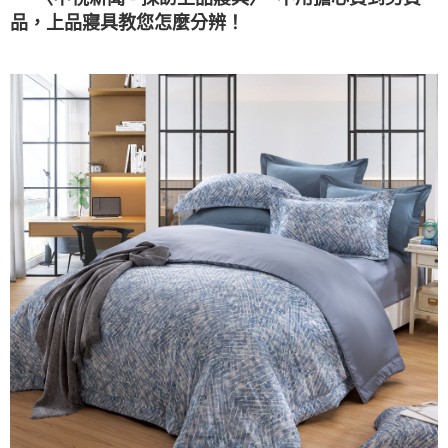
「AFTEE先享後付」，若未經同意申辦者引起之損失，本公司不負相關責
任。
品，上品寢具教您怎麼分辨！
４．使用「AFTEE先享後付」時，將依據個別帳號之用戶狀況，依本公司即
時審查核予不同之上限額度；若仍有額度不足之情形，本公司將視審查結果
請求用戶進行身份認證。
５．嚴禁一人註冊多個帳號或使用他人資訊註冊。若發現惡意使用之情形，
恩沛科技股份有限公司將有權停止該用戶之使用額度並採取法律行動。