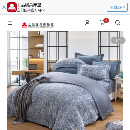
上品寢具床墊
開啟APP
立刻使用官方APP
0
1
/
4