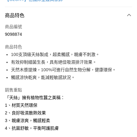
信用卡分期付款
3 期 0 利率 每期
NT$3,266
21家銀行
商品特色
6 期 0 利率 每期
NT$1,633
21家銀行
合作金庫商業銀行
第一商業銀行
商品編號
華南商業銀行
彰化商業銀行
12 期 0 利率 每期
NT$816
21家銀行
合作金庫商業銀行
第一商業銀行
9098874
上海商業儲蓄銀行
台北富邦商業銀行
華南商業銀行
彰化商業銀行
合作金庫商業銀行
第一商業銀行
LINE Pay
國泰世華商業銀行
兆豐國際商業銀行
上海商業儲蓄銀行
台北富邦商業銀行
商品特色
華南商業銀行
彰化商業銀行
臺灣中小企業銀行
台中商業銀行
國泰世華商業銀行
兆豐國際商業銀行
100支頂級天絲製成，超柔觸感，親膚不刺激。
Apple Pay
上海商業儲蓄銀行
台北富邦商業銀行
匯豐（台灣）商業銀行
華泰商業銀行
臺灣中小企業銀行
台中商業銀行
國泰世華商業銀行
兆豐國際商業銀行
有效抑制細菌生長，具有絕佳吸濕排汗效果。
聯邦商業銀行
遠東國際商業銀行
匯豐（台灣）商業銀行
華泰商業銀行
街口支付
臺灣中小企業銀行
台中商業銀行
元大商業銀行
永豐商業銀行
天然木漿提煉，100%可進行自然生物分解，健康環保。
聯邦商業銀行
遠東國際商業銀行
匯豐（台灣）商業銀行
華泰商業銀行
玉山商業銀行
星展（台灣）商業銀行
悠遊付
觸感涼快乾爽，能減輕敏感狀況。
元大商業銀行
永豐商業銀行
聯邦商業銀行
遠東國際商業銀行
台新國際商業銀行
中國信託商業銀行
玉山商業銀行
星展（台灣）商業銀行
元大商業銀行
永豐商業銀行
台灣樂天信用卡公司
Google Pay
銷售重點
台新國際商業銀行
中國信託商業銀行
玉山商業銀行
星展（台灣）商業銀行
台灣樂天信用卡公司
「天絲」擁有植物性蠶之美稱：
台新國際商業銀行
中國信託商業銀行
全盈+PAY
1、材質天然環保
台灣樂天信用卡公司
AFTEE先享後付
2、良好吸濕散熱效果
相關說明
3、親膚涼爽，觸感輕柔
【關於「AFTEE先享後付」】
4、抗菌舒敏，平衡呵護肌膚
ATM付款
AFTEE先享後付是「在收到商品之後才付款」的支付方式。 讓您購物簡單
便利好安心！