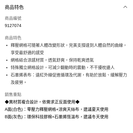
3 期 0 利率 每期
NT$7,266
21家銀行
商品特色
6 期 0 利率 每期
NT$3,633
21家銀行
合作金庫商業銀行
第一商業銀行
商品編號
華南商業銀行
彰化商業銀行
12 期 0 利率 每期
NT$1,816
21家銀行
合作金庫商業銀行
第一商業銀行
9127074
上海商業儲蓄銀行
台北富邦商業銀行
華南商業銀行
彰化商業銀行
合作金庫商業銀行
第一商業銀行
LINE Pay
國泰世華商業銀行
兆豐國際商業銀行
上海商業儲蓄銀行
台北富邦商業銀行
商品特色
華南商業銀行
彰化商業銀行
臺灣中小企業銀行
台中商業銀行
國泰世華商業銀行
兆豐國際商業銀行
釋壓網格可隨著人體改變形狀，完美支撐達到人體自然的曲線，
Apple Pay
上海商業儲蓄銀行
台北富邦商業銀行
匯豐（台灣）商業銀行
華泰商業銀行
臺灣中小企業銀行
台中商業銀行
國泰世華商業銀行
兆豐國際商業銀行
享受最舒適的感受
聯邦商業銀行
遠東國際商業銀行
匯豐（台灣）商業銀行
華泰商業銀行
街口支付
臺灣中小企業銀行
台中商業銀行
元大商業銀行
永豐商業銀行
網格結合涼感材質，透氣舒爽，保持乾爽透氣
聯邦商業銀行
遠東國際商業銀行
匯豐（台灣）商業銀行
華泰商業銀行
玉山商業銀行
星展（台灣）商業銀行
悠遊付
特殊獨立網格設計，可減少翻動時的震動，不干擾枕邊人
元大商業銀行
永豐商業銀行
聯邦商業銀行
遠東國際商業銀行
台新國際商業銀行
中國信託商業銀行
玉山商業銀行
星展（台灣）商業銀行
石墨烯表布：遠紅外線促進循環及代謝，有助於放鬆、緩解壓力
元大商業銀行
永豐商業銀行
台灣樂天信用卡公司
Google Pay
台新國際商業銀行
中國信託商業銀行
及疲勞。
玉山商業銀行
星展（台灣）商業銀行
台灣樂天信用卡公司
台新國際商業銀行
中國信託商業銀行
全盈+PAY
銷售重點
台灣樂天信用卡公司
AFTEE先享後付
◆異材質複合設計，依需求正反面使用◆
相關說明
A面(白色)：零壓力釋壓網格+涼爽天絲布，建議夏天使用
【關於「AFTEE先享後付」】
B面(灰色)：環保科技膠棉+石墨烯恆溫布，建議冬天使用
ATM付款
AFTEE先享後付是「在收到商品之後才付款」的支付方式。 讓您購物簡單
便利好安心！
１．簡單：不需註冊會員、不需綁卡、不需儲值。