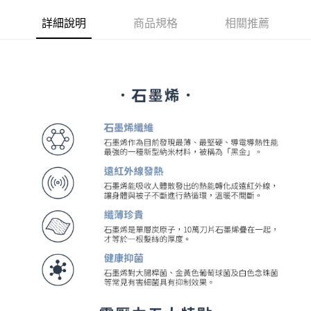
運送方式
２．便利：只要手機號碼，簡訊認證，即可結帳。
３．安心：先確認商品／服務後，再付款。
詳細說明
商品規格
相關推薦
宅配
每筆NT$100，滿NT$1,000(含以上)免運費
【「AFTEE先享後付」結帳流程】
１．於結帳方式選擇「AFTEE先享後付」後，將跳轉至「AFTEE先享後付」
結帳頁面，進行簡訊認證並確認金額後，即可完成結帳。
２．訂單成立數日內，您將收到繳費通知簡訊。
３．收到繳費通知簡訊後14天內，點擊此簡訊中的連結，可透過四大超商／
ATM／網路銀行／等多元方式進行付款，方視為交易完成。
※ 請注意：結帳手續完成當下不需立刻繳費，但若您需要取消訂單，請聯絡
購買商品的店家。未經商家同意取消之訂單仍視為有效，需透過AFTEE先享
後付繳納相關費用。
※ 交易是否成功請以「AFTEE先享後付 」之結帳頁面顯示為準，若有關於
是否繳費成功／繳費後需取消欲退款等相關疑問，請聯繫「AFTEE先享後付
客戶支援中心」
https://netprotections.freshdesk.com/support/home
【注意事項】
１．透過由恩沛科技股份有限公司提供之「AFTEE先享後付」服務完成之交
易，需依本服務之必要範圍內提供個人資料，並將交易相關給付款項請求債
權轉讓予恩沛科技股份有限公司。
２．關於個人資料處理事宜，請瀏覽以下網址：
https://aftee.tw/terms/#terms3
３．未成年的使用者請事先徵得法定代理人或監護人之同意方可使用
「AFTEE先享後付」，若未經同意申辦者引起之損失，本公司不負相關責
任。