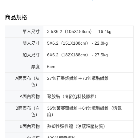
商品規格
單人尺寸
3.5X6.2（105X188cm） - 16.4kg
雙人尺寸
5X6.2（151X188cm） - 22.8kg
加大尺寸
6X6.2（182X188cm） - 27.5kg
厚度
6cm
A面表布（灰
27％石墨烯纖維＋73％聚酯纖維
色）
A面內容物
聚胺酯（冷發泡科技膠棉）
B面表布（白
36％萊賽爾纖維＋64％聚酯纖維（透氣
色）
麻）
B面內容物
熱塑性彈性體（涼感釋壓材質）