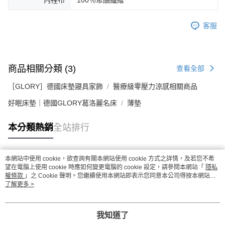
內裡布
100％聚酯纖維
客服
商品相關分類 (3)
查看全部
［GLORY］德國床墊寢具家飾
醫療級零壓力涼感相關商品
好眠床墊｜德國GLORY葛洛麗名床
薄墊
本分類熱銷
全站排行
本網站中使用 cookie，欲查詢有關本網站使用 cookie 方式之詳情，及若您不希
熱門標籤
望在電腦上使用 cookie 時應如何變更電腦的 cookie 設定，請參閱本網站「
隱私
權條款
」之 Cookie 聲明。您繼續使用本網站即表示您同意本公司得按本網站使
用條款之 Cookie 聲明使用 cookie。
了解更多 >
我知道了