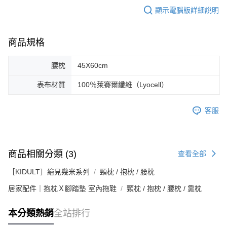
顯示電腦版詳細說明
商品規格
腰枕
45X60cm
表布材質
100％萊賽爾纖維（Lyocell）
客服
商品相關分類 (3)
查看全部
［KIDULT］繪見幾米系列
頸枕 / 抱枕 / 腰枕
居家配件｜抱枕Ｘ腳踏墊 室內拖鞋
頸枕 / 抱枕 / 腰枕 / 靠枕
本分類熱銷
全站排行