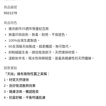
6 期 0 利率 每期
NT$263
21家銀行
合作金庫商業銀行
第一商業銀行
商品編號
華南商業銀行
彰化商業銀行
12 期 0 利率 每期
NT$131
21家銀行
合作金庫商業銀行
第一商業銀行
9321278
上海商業儲蓄銀行
台北富邦商業銀行
華南商業銀行
彰化商業銀行
合作金庫商業銀行
第一商業銀行
LINE Pay
國泰世華商業銀行
兆豐國際商業銀行
上海商業儲蓄銀行
台北富邦商業銀行
商品特色
華南商業銀行
彰化商業銀行
臺灣中小企業銀行
台中商業銀行
國泰世華商業銀行
兆豐國際商業銀行
幾米創作25週年限量紀念款
Apple Pay
上海商業儲蓄銀行
台北富邦商業銀行
匯豐（台灣）商業銀行
華泰商業銀行
臺灣中小企業銀行
台中商業銀行
國泰世華商業銀行
兆豐國際商業銀行
無毒印染技術，無毒、耐用、不易退色。
聯邦商業銀行
遠東國際商業銀行
匯豐（台灣）商業銀行
華泰商業銀行
街口支付
臺灣中小企業銀行
台中商業銀行
元大商業銀行
永豐商業銀行
100%台灣生產製造。
聯邦商業銀行
遠東國際商業銀行
匯豐（台灣）商業銀行
華泰商業銀行
玉山商業銀行
星展（台灣）商業銀行
悠遊付
60支頂級天絲製成，超柔觸感，無可取代。
元大商業銀行
永豐商業銀行
聯邦商業銀行
遠東國際商業銀行
台新國際商業銀行
中國信託商業銀行
玉山商業銀行
星展（台灣）商業銀行
抑制細菌生長，絕佳吸濕排汗，天然環保材質。
元大商業銀行
永豐商業銀行
台灣樂天信用卡公司
Google Pay
台新國際商業銀行
中國信託商業銀行
溫軟如羊毛，吸水性與棉相當，是最具親膚性的天然纖維。
玉山商業銀行
星展（台灣）商業銀行
台灣樂天信用卡公司
台新國際商業銀行
中國信託商業銀行
全盈+PAY
銷售重點
台灣樂天信用卡公司
AFTEE先享後付
「天絲」擁有植物性蠶之美稱：
相關說明
1、材質天然環保
【關於「AFTEE先享後付」】
2、良好吸濕散熱效果
ATM付款
AFTEE先享後付是「在收到商品之後才付款」的支付方式。 讓您購物簡單
3、親膚涼爽，觸感輕柔
便利好安心！
１．簡單：不需註冊會員、不需綁卡、不需儲值。
4、抗菌舒敏，平衡呵護肌膚
運送方式
２．便利：只要手機號碼，簡訊認證，即可結帳。
３．安心：先確認商品／服務後，再付款。