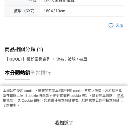
材質
100％萊賽爾纖維
被單（6X7）
180X210cm
客服
商品相關分類 (1)
［KIDULT］繽紛童趣系列
涼被 / 被胎 / 被單
本分類熱銷
全站排行
本網站中使用 cookie，欲查詢有關本網站使用 cookie 方式之詳情，及若您不希
熱門標籤
望在電腦上使用 cookie 時應如何變更電腦的 cookie 設定，請參閱本網站「
隱私
權條款
」之 Cookie 聲明。您繼續使用本網站即表示您同意本公司得按本網站使
用條款之 Cookie 聲明使用 cookie。
了解更多 >
我知道了