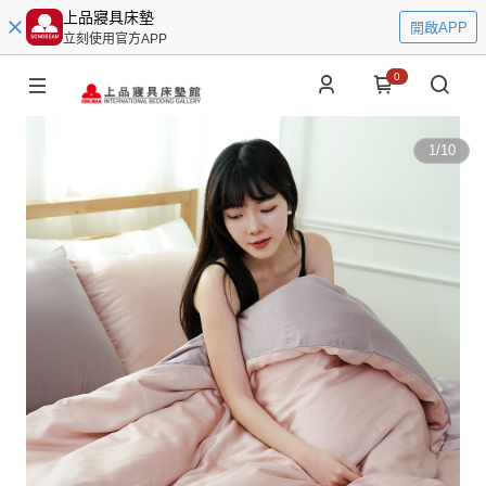
上品寢具床墊
開啟APP
立刻使用官方APP
0
1
/
10