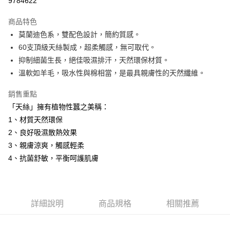
9784622
3 期 0 利率 每期
NT$960
21家銀行
商品特色
6 期 0 利率 每期
NT$480
21家銀行
合作金庫商業銀行
第一商業銀行
莫蘭迪色系，雙配色設計，簡約質感。
華南商業銀行
彰化商業銀行
12 期 0 利率 每期
NT$240
21家銀行
合作金庫商業銀行
第一商業銀行
60支頂級天絲製成，超柔觸感，無可取代。
上海商業儲蓄銀行
台北富邦商業銀行
華南商業銀行
彰化商業銀行
合作金庫商業銀行
第一商業銀行
LINE Pay
國泰世華商業銀行
兆豐國際商業銀行
抑制細菌生長，絕佳吸濕排汗，天然環保材質。
上海商業儲蓄銀行
台北富邦商業銀行
華南商業銀行
彰化商業銀行
臺灣中小企業銀行
台中商業銀行
溫軟如羊毛，吸水性與棉相當，是最具親膚性的天然纖維。
國泰世華商業銀行
兆豐國際商業銀行
Apple Pay
上海商業儲蓄銀行
台北富邦商業銀行
匯豐（台灣）商業銀行
華泰商業銀行
臺灣中小企業銀行
台中商業銀行
國泰世華商業銀行
兆豐國際商業銀行
聯邦商業銀行
遠東國際商業銀行
銷售重點
匯豐（台灣）商業銀行
華泰商業銀行
街口支付
臺灣中小企業銀行
台中商業銀行
元大商業銀行
永豐商業銀行
「天絲」擁有植物性蠶之美稱：
聯邦商業銀行
遠東國際商業銀行
匯豐（台灣）商業銀行
華泰商業銀行
玉山商業銀行
星展（台灣）商業銀行
悠遊付
元大商業銀行
永豐商業銀行
1、材質天然環保
聯邦商業銀行
遠東國際商業銀行
台新國際商業銀行
中國信託商業銀行
玉山商業銀行
星展（台灣）商業銀行
2、良好吸濕散熱效果
元大商業銀行
永豐商業銀行
台灣樂天信用卡公司
Google Pay
台新國際商業銀行
中國信託商業銀行
玉山商業銀行
星展（台灣）商業銀行
3、親膚涼爽，觸感輕柔
台灣樂天信用卡公司
台新國際商業銀行
中國信託商業銀行
全盈+PAY
4、抗菌舒敏，平衡呵護肌膚
台灣樂天信用卡公司
AFTEE先享後付
相關說明
【關於「AFTEE先享後付」】
詳細說明
商品規格
相關推薦
ATM付款
AFTEE先享後付是「在收到商品之後才付款」的支付方式。 讓您購物簡單
便利好安心！
１．簡單：不需註冊會員、不需綁卡、不需儲值。