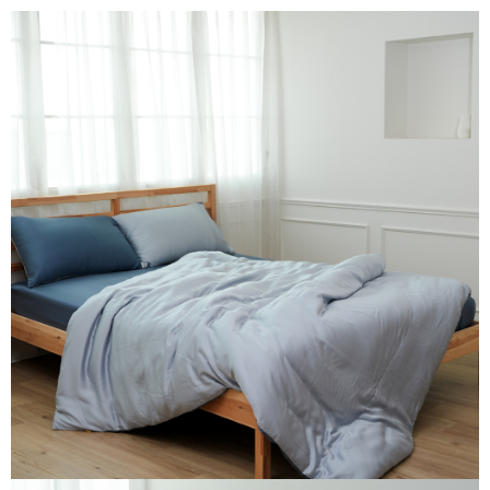
運送方式
２．便利：只要手機號碼，簡訊認證，即可結帳。
３．安心：先確認商品／服務後，再付款。
宅配
每筆NT$100，滿NT$1,000(含以上)免運費
【「AFTEE先享後付」結帳流程】
１．於結帳方式選擇「AFTEE先享後付」後，將跳轉至「AFTEE先享後付」
結帳頁面，進行簡訊認證並確認金額後，即可完成結帳。
２．訂單成立數日內，您將收到繳費通知簡訊。
３．收到繳費通知簡訊後14天內，點擊此簡訊中的連結，可透過四大超商／
ATM／網路銀行／等多元方式進行付款，方視為交易完成。
※ 請注意：結帳手續完成當下不需立刻繳費，但若您需要取消訂單，請聯絡
購買商品的店家。未經商家同意取消之訂單仍視為有效，需透過AFTEE先享
後付繳納相關費用。
※ 交易是否成功請以「AFTEE先享後付 」之結帳頁面顯示為準，若有關於
是否繳費成功／繳費後需取消欲退款等相關疑問，請聯繫「AFTEE先享後付
客戶支援中心」
https://netprotections.freshdesk.com/support/home
【注意事項】
１．透過由恩沛科技股份有限公司提供之「AFTEE先享後付」服務完成之交
易，需依本服務之必要範圍內提供個人資料，並將交易相關給付款項請求債
權轉讓予恩沛科技股份有限公司。
２．關於個人資料處理事宜，請瀏覽以下網址：
https://aftee.tw/terms/#terms3
３．未成年的使用者請事先徵得法定代理人或監護人之同意方可使用
「AFTEE先享後付」，若未經同意申辦者引起之損失，本公司不負相關責
任。