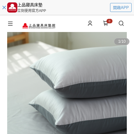
上品寢具床墊
開啟APP
立刻使用官方APP
0
1
/
10