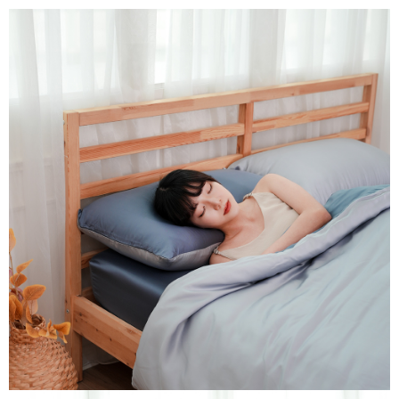
運送方式
２．便利：只要手機號碼，簡訊認證，即可結帳。
３．安心：先確認商品／服務後，再付款。
宅配
每筆NT$100，滿NT$1,000(含以上)免運費
【「AFTEE先享後付」結帳流程】
１．於結帳方式選擇「AFTEE先享後付」後，將跳轉至「AFTEE先享後付」
結帳頁面，進行簡訊認證並確認金額後，即可完成結帳。
２．訂單成立數日內，您將收到繳費通知簡訊。
３．收到繳費通知簡訊後14天內，點擊此簡訊中的連結，可透過四大超商／
ATM／網路銀行／等多元方式進行付款，方視為交易完成。
※ 請注意：結帳手續完成當下不需立刻繳費，但若您需要取消訂單，請聯絡
購買商品的店家。未經商家同意取消之訂單仍視為有效，需透過AFTEE先享
後付繳納相關費用。
※ 交易是否成功請以「AFTEE先享後付 」之結帳頁面顯示為準，若有關於
是否繳費成功／繳費後需取消欲退款等相關疑問，請聯繫「AFTEE先享後付
客戶支援中心」
https://netprotections.freshdesk.com/support/home
【注意事項】
１．透過由恩沛科技股份有限公司提供之「AFTEE先享後付」服務完成之交
易，需依本服務之必要範圍內提供個人資料，並將交易相關給付款項請求債
權轉讓予恩沛科技股份有限公司。
２．關於個人資料處理事宜，請瀏覽以下網址：
https://aftee.tw/terms/#terms3
３．未成年的使用者請事先徵得法定代理人或監護人之同意方可使用
「AFTEE先享後付」，若未經同意申辦者引起之損失，本公司不負相關責
任。