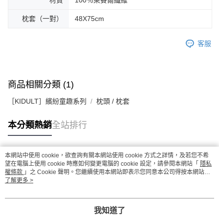
材質
100％萊賽爾纖維
枕套（一對）
48X75cm
客服
商品相關分類 (1)
［KIDULT］繽紛童趣系列
枕頭 / 枕套
本分類熱銷
全站排行
本網站中使用 cookie，欲查詢有關本網站使用 cookie 方式之詳情，及若您不希
熱門標籤
望在電腦上使用 cookie 時應如何變更電腦的 cookie 設定，請參閱本網站「
隱私
權條款
」之 Cookie 聲明。您繼續使用本網站即表示您同意本公司得按本網站使
用條款之 Cookie 聲明使用 cookie。
了解更多 >
我知道了