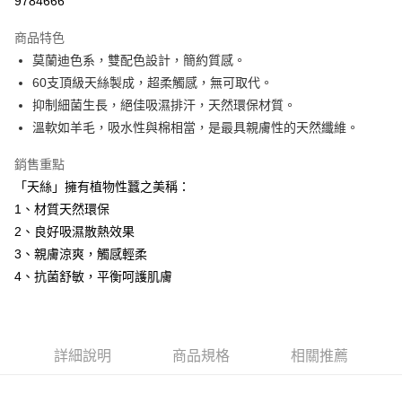
9784666
3 期 0 利率 每期
NT$320
21家銀行
商品特色
6 期 0 利率 每期
NT$160
21家銀行
合作金庫商業銀行
第一商業銀行
莫蘭迪色系，雙配色設計，簡約質感。
華南商業銀行
彰化商業銀行
12 期 0 利率 每期
NT$80
21家銀行
合作金庫商業銀行
第一商業銀行
60支頂級天絲製成，超柔觸感，無可取代。
上海商業儲蓄銀行
台北富邦商業銀行
華南商業銀行
彰化商業銀行
合作金庫商業銀行
第一商業銀行
LINE Pay
國泰世華商業銀行
兆豐國際商業銀行
抑制細菌生長，絕佳吸濕排汗，天然環保材質。
上海商業儲蓄銀行
台北富邦商業銀行
華南商業銀行
彰化商業銀行
臺灣中小企業銀行
台中商業銀行
溫軟如羊毛，吸水性與棉相當，是最具親膚性的天然纖維。
國泰世華商業銀行
兆豐國際商業銀行
Apple Pay
上海商業儲蓄銀行
台北富邦商業銀行
匯豐（台灣）商業銀行
華泰商業銀行
臺灣中小企業銀行
台中商業銀行
國泰世華商業銀行
兆豐國際商業銀行
聯邦商業銀行
遠東國際商業銀行
銷售重點
匯豐（台灣）商業銀行
華泰商業銀行
街口支付
臺灣中小企業銀行
台中商業銀行
元大商業銀行
永豐商業銀行
「天絲」擁有植物性蠶之美稱：
聯邦商業銀行
遠東國際商業銀行
匯豐（台灣）商業銀行
華泰商業銀行
玉山商業銀行
星展（台灣）商業銀行
悠遊付
元大商業銀行
永豐商業銀行
1、材質天然環保
聯邦商業銀行
遠東國際商業銀行
台新國際商業銀行
中國信託商業銀行
玉山商業銀行
星展（台灣）商業銀行
2、良好吸濕散熱效果
元大商業銀行
永豐商業銀行
台灣樂天信用卡公司
Google Pay
台新國際商業銀行
中國信託商業銀行
玉山商業銀行
星展（台灣）商業銀行
3、親膚涼爽，觸感輕柔
台灣樂天信用卡公司
台新國際商業銀行
中國信託商業銀行
全盈+PAY
4、抗菌舒敏，平衡呵護肌膚
台灣樂天信用卡公司
AFTEE先享後付
相關說明
【關於「AFTEE先享後付」】
詳細說明
商品規格
相關推薦
ATM付款
AFTEE先享後付是「在收到商品之後才付款」的支付方式。 讓您購物簡單
便利好安心！
１．簡單：不需註冊會員、不需綁卡、不需儲值。